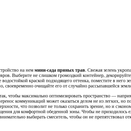
стройство на нем
мини-сада пряных трав
. Свежая зелень укроп
евров. Выберите не слишком громоздкий контейнер, декорируйт
е водостойкой краской подходящего оттенка, поместите в него 
но, своевременно очищайте его от случайно рассыпавшейся земл
так, чтобы максимально оптимизировать пространство — наприм
ренос коммуникаций может оказаться делом не из легких, но пове
рхности, что позволит не только сохранить зрение, но и сэкон
щения для комфортной обеденной зоны. Чтобы не приходилось е
 внимательно выбирать смеситель, чтобы он не препятствовал о