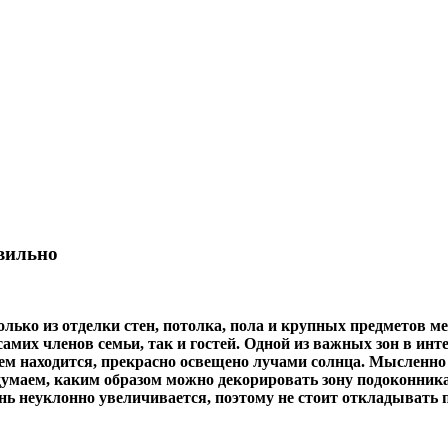
вильно
лько из отделки стен, потолка, пола и крупных предметов м
амих членов семьи, так и гостей. Одной из важных
зон в инт
 нем находится, прекрасно освещено лучами солнца. Мысленно
подумаем, каким образом можно декорировать зону подоконни
 день неуклонно увеличивается, поэтому не стоит откладыва