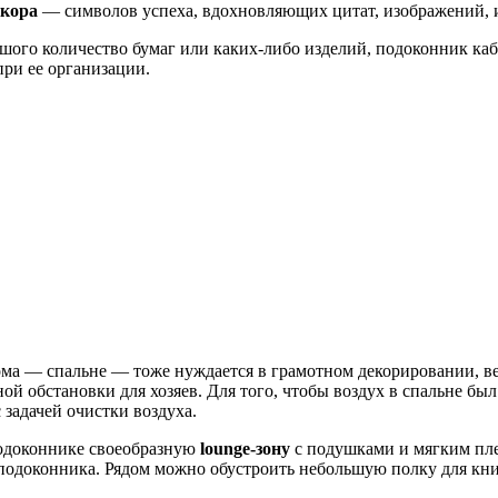
кора
— символов успеха, вдохновляющих цитат, изображений,
льшого количество бумаг или каких-либо изделий, подоконник к
при ее организации.
ома — спальне — тоже нуждается в грамотном декорировании, в
ной обстановки для хозяев. Для того, чтобы воздух в спальне б
 задачей очистки воздуха.
подоконнике своеобразную
lounge-зону
с подушками и мягким пле
 подоконника. Рядом можно обустроить небольшую полку для кн