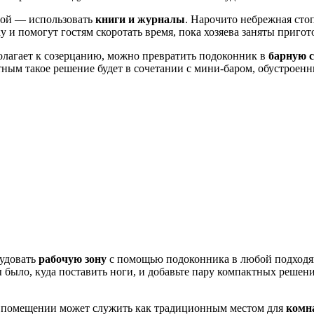
ной — использовать
книги и журналы
. Нарочито небрежная сто
у и помогут гостям скоротать время, пока хозяева заняты приг
полагает к созерцанию, можно превратить подоконник в
барную 
ным такое решение будет в сочетании с мини-баром, обустроен
рудовать
рабочую зону
с помощью подоконника в любой подходящ
ы было, куда поставить ноги, и добавьте пару компактных реше
в помещении может служить как традиционным местом для
комн