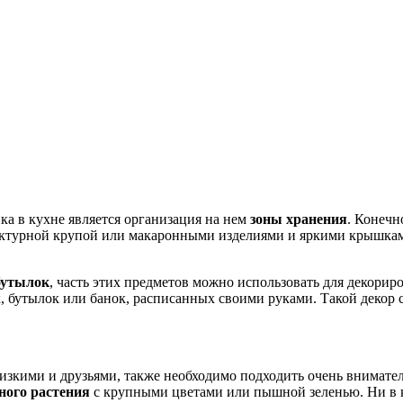
а в кухне является организация на нем
зоны хранения
. Конечн
актурной крупой или макаронными изделиями и яркими крышками
бутылок
, часть этих предметов можно использовать для декорир
, бутылок или банок, расписанных своими руками. Такой декор 
лизкими и друзьями, также необходимо подходить очень внимате
ного растения
с крупными цветами или пышной зеленью. Ни в к