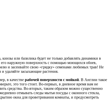
а, кинзы или базилика будет не только добавлять динамики в
е его наружную поверхность с помощью моющихся обоев,
землю и засеивайте свою «грядку» семенами любимых трав! Не
и и удаляйте засыхающие растения.
ер, в качестве
рабочей поверхности с мойкой
. В Англии такое
рьте, это того стоит. Во-первых, в дневное время вам не
омить средства. Во-вторых, таким образом можно существенно
жедневно отмывать следы мытья посуды с оконного стекла,
ткрытию окна для проветривания комнаты, и предусмотреть