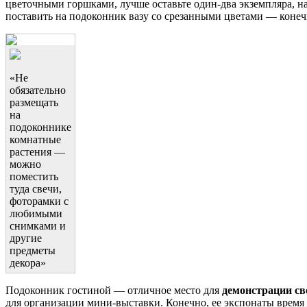
цветочными горшками, лучше оставьте один-два экземпляра, н
поставить на подоконник вазу со срезанными цветами — конеч
«Не
обязательно
размещать
на
подоконнике
комнатные
растения —
можно
поместить
туда свечи,
фоторамки с
любимыми
снимками и
другие
предметы
декора»
Подоконник гостиной — отличное место для
демонстрации св
для организации мини-выставки. Конечно, ее экспонаты время 