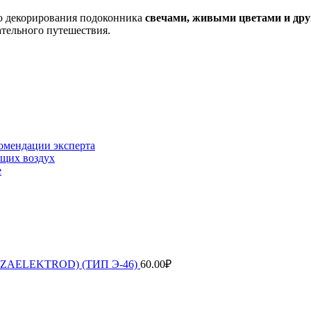
ю декорирования подоконника
свечами, живыми цветами и др
тельного путешествия.
комендации эксперта
ющих воздух
е
ENZAELEKTROD) (ТИП Э-46)
60.00
₽