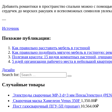
Добавить романтики в пространство спальни можно с помощь
сердечек до морских ракушек и всевозможных символов увлека
—
Источник
Похожие публикации:
Как правильно расставить мебель в гостиной
Как правильно подобрать мягкую мебель в гостиную: ре
Полезная красота: 15 видов комнатных растений, очища
5 идей организации рабочего места в небольшой квартир
Дизайн
Search for:
Случайные товары
Электроды сварочные МР-3 d=3 мм ПензаЭлектрод (P
Сварочная маска Хамелеон Venus 350F
1,350.00
₽
Пост газосварочный ПГУ-5П (пропан)
10,564.00
₽