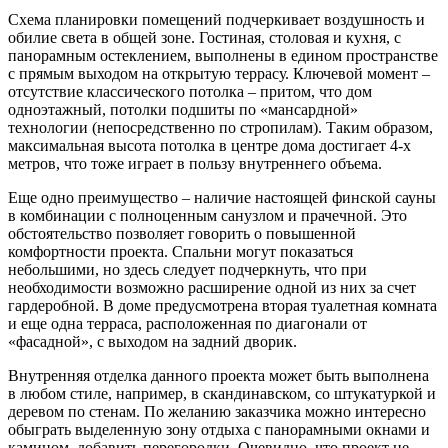
Схема планировки помещений подчеркивает воздушность и
обилие света в общей зоне. Гостиная, столовая и кухня, с
панорамным остеклением, выполнены в едином пространстве
с прямым выходом на открытую террасу. Ключевой момент –
отсутствие классического потолка – притом, что дом
одноэтажный, потолки подшиты по «мансардной»
технологии (непосредственно по стропилам). Таким образом,
максимальная высота потолка в центре дома достигает 4-х
метров, что тоже играет в пользу внутреннего объема.
Еще одно преимущество – наличие настоящей финской сауны
в комбинации с полноценным санузлом и прачечной. Это
обстоятельство позволяет говорить о повышенной
комфортности проекта. Спальни могут показаться
небольшими, но здесь следует подчеркнуть, что при
необходимости возможно расширение одной из них за счет
гардеробной. В доме предусмотрена вторая туалетная комната
и еще одна терраса, расположенная по диагонали от
«фасадной», с выходом на задний дворик.
Внутренняя отделка данного проекта может быть выполнена
в любом стиле, например, в скандинавском, со штукатуркой и
деревом по стенам. По желанию заказчика можно интересно
обыграть выделенную зону отдыха с панорамными окнами и
камином, добавить перегородки. Очевидно, что проект не