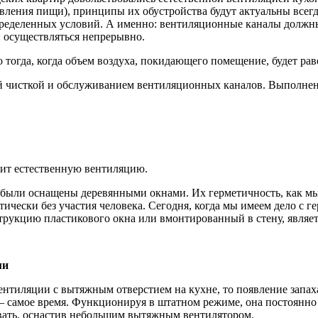
ления пищи), принципы их обустройства будут актуальны всегд
ределенных условий. А именно: вентиляционные каналы должны
 осуществляться непрерывно.
тогда, когда объем воздуха, покидающего помещение, будет рав
й чисткой и обслуживанием вентиляционных каналов. Выполнен
лит естественную вентиляцию.
были оснащены деревянными окнами. Их герметичность, как мы 
ктически без участия человека. Сегодня, когда мы имеем дело 
рукцию пластикового окна или вмонтированный в стену, являет
ми
вентиляции с вытяжным отверстием на кухне, то появление запах
 – самое время. Функционируя в штатном режиме, она постоянно
вать, оснастив небольшим вытяжным вентилятором.