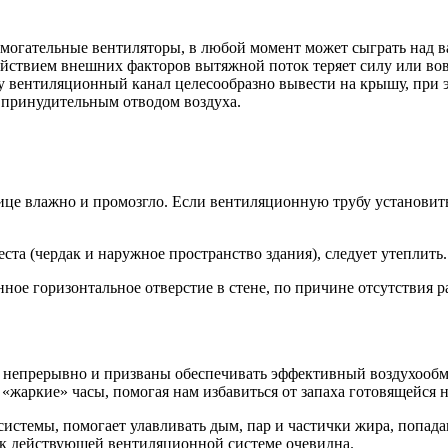
могательные вентиляторы, в любой момент может сыграть над ва
ействием внешних факторов вытяжной поток теряет силу или вов
 вентиляционный канал целесообразно вывести на крышу, при э
с принудительным отводом воздуха.
улице влажно и промозгло. Если вентиляционную трубу установи
ста (чердак и наружное пространство здания), следует утеплить.
ое горизонтальное отверстие в стене, по причине отсутствия 
 непрерывно и призваны обеспечивать эффективный воздухообм
«жаркие» часы, помогая нам избавиться от запаха готовящейся н
системы, помогает улавливать дым, пар и частички жира, попад
 к действующей вентиляционной системе очевидна.