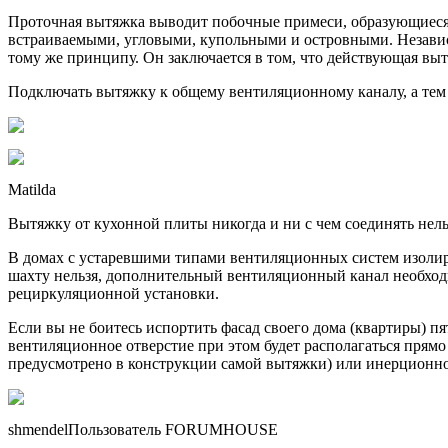
Проточная вытяжка выводит побочные примеси, образующиеся
встраиваемыми, угловыми, купольными и островными. Независи
тому же принципу. Он заключается в том, что действующая вы
Подключать вытяжку к общему вентиляционному каналу, а тем б
Matilda
Вытяжку от кухонной плиты никогда и ни с чем соединять нель
В домах с устаревшими типами вентиляционных систем изолир
шахту нельзя, дополнительный вентиляционный канал необход
рециркуляционной установки.
Если вы не боитесь испортить фасад своего дома (квартиры) п
вентиляционное отверстие при этом будет располагаться прям
предусмотрено в конструкции самой вытяжки) или инерционн
shmendelПользователь FORUMHOUSE