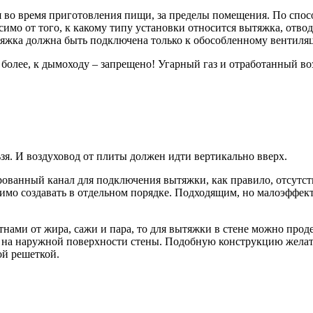
 во время приготовления пищи, за пределы помещения. По спо
мо от того, к какому типу установки относится вытяжка, отво
тяжка должна быть подключена только к обособленному вентиля
олее, к дымоходу – запрещено! Угарный газ и отработанный воз
зя. И воздуховод от плиты должен идти вертикально вверх.
ованный канал для подключения вытяжки, как правило, отсутст
имо создавать в отдельном порядке. Подходящим, но малоэффек
ятнами от жира, сажи и пара, то для вытяжки в стене можно про
о на наружной поверхности стены. Подобную конструкцию желат
ой решеткой.