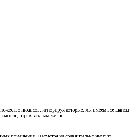
множество нюансов, игнорируя которые,
мы имеем все шансы
 смысле, отравлять нам жизнь.
онных помещений. Несмотря на сравнительно низкую