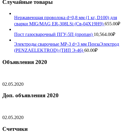
Случайные товары
Нержавеющая проволока d=0,8 мм (1 кг, D100) для
сварки MIG/MAG ER-308LSi (Св-04Х19Н9)
655.00
₽
Пост газосварочный ПГУ-5П (пропан)
10,564.00
₽
Электроды сварочные МР-3 d=3 мм ПензаЭлектрод
(PENZAELEKTROD) (ТИП Э-46)
60.00
₽
Объявления 2020
02.05.2020
Доп. объявления 2020
02.05.2020
Счетчики