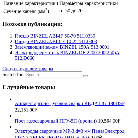
Название характеристики
Параметры характеристики
2
от 50 до 70
Сечение кабеля (мм
)
Похожие публикации:
Гнездо BINZEL ABI-IF 50-70 511.0330
Гнездо BINZEL ABI-CF 10-25 511.0303
Заземляющий зажим BINZEL 150А 513.0001
Электрододержатель BINZEL DE 2200 200(250)А
512.D060
Сопутствующие товары
Search for:
Случайные товары
Аппарат аргоно-дуговой сварки КЕДР TIG-180DSP
22,151.00
₽
Пост газосварочный ПГУ-5П (пропан)
10,564.00
₽
Электроды сварочные МР-3 d=3 мм ПензаЭлектрод
(PENZAELEKTROD) (ТИП Э-46)
60.00
₽