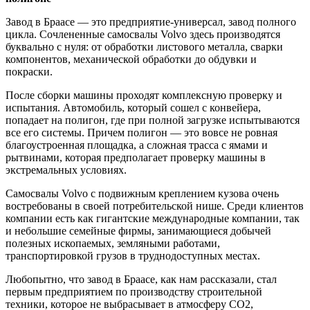
Завод в Браасе — это предприятие-универсал, завод полного
цикла. Сочлененные самосвалы Volvo здесь производятся
буквально с нуля: от обработки листового металла, сварки
компонентов, механической обработки до обдувки и
покраски.
После сборки машины проходят комплексную проверку и
испытания. Автомобиль, который сошел с конвейера,
попадает на полигон, где при полной загрузке испытываются
все его системы. Причем полигон — это вовсе не ровная
благоустроенная площадка, а сложная трасса с ямами и
рытвинами, которая предполагает проверку машины в
экстремальных условиях.
Самосвалы Volvo с подвижным креплением кузова очень
востребованы в своей потребительской нише. Среди клиентов
компании есть как гигантские международные компании, так
и небольшие семейные фирмы, занимающиеся добычей
полезных ископаемых, земляными работами,
транспортировкой грузов в труднодоступных местах.
Любопытно, что завод в Браасе, как нам рассказали, стал
первым предприятием по производству строительной
техники, которое не выбрасывает в атмосферу CO2,