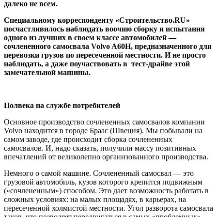
далеко не всем.
C
пециальному корреспонденту «Строительство.
RU
»
посчастливилось наблюдать воочию сборку и испытания
одного из лучших в своем классе автомобилей —
сочлененного самосвала
Volvo
A60H, предназначенного для
перевозки грузов по пересеченной местности. И не просто
наблюдать, а даже поучаствовать в тест-драйве этой
замечательной машины.
Полвека на службе потребителей
Основное производство сочлененных самосвалов компании
Volvo находится в городе Браас (Швеция). Мы побывали на
самом заводе, где происходит сборка сочлененных
самосвалов. И, надо сказать, получили массу позитивных
впечатлений от великолепно организованного производства.
Немного о самой машине. Сочлененный самосвал — это
грузовой автомобиль, кузов которого крепится подвижным
(«сочлененным») способом. Это дает возможность работать в
сложных условиях: на малых площадях, в карьерах, на
пересеченной холмистой местности. Угол разворота самосвала
таков, что позволяет передвигаться в самых «проблемных»