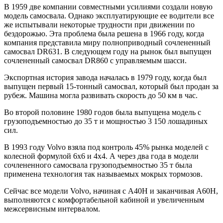
В 1959 две компании совместными усилиями создали новую
модель самосвала. Однако эксплуатирующие ее водители все
же испытывали некоторые трудности при движении по
бездорожью. Эта проблема была решена в 1966 году, когда
компания представила миру полноприводный сочлененный
самосвал DR631. В следующем году на рынок был выпущен
сочлененный самосвал DR860 с управляемым шасси.
Экспортная история завода началась в 1979 году, когда был
выпущен первый 15-тонный самосвал, который был продан за
рубеж. Машина могла развивать скорость до 50 км в час.
Во второй половине 1980 годов была выпущена модель с
грузоподъемностью до 35 т и мощностью 3 150 лошадиных
сил.
В 1993 году Volvo взяла под контроль 45% рынка моделей с
колесной формулой 6х6 и 4х4. А через два года в модели
сочлененного самосвала грузоподъемностью 35 т была
применена технология так называемых мокрых тормозов.
Сейчас все модели Volvo, начиная с A40H и заканчивая A60H,
выполняются с комфортабельной кабиной и увеличенным
межсервисным интервалом.