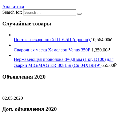
Аналитика
Search for:
Случайные товары
Пост газосварочный ПГУ-5П (пропан)
10,564.00
₽
Сварочная маска Хамелеон Venus 350F
1,350.00
₽
Нержавеющая проволока d=0,8 мм (1 кг, D100) для
сварки MIG/MAG ER-308LSi (Св-04Х19Н9)
655.00
₽
Объявления 2020
02.05.2020
Доп. объявления 2020