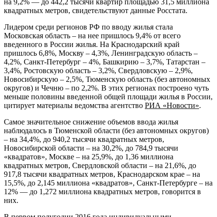
на 9,2% — до 442,2 тысячи квартир площадью 31,5 миллиона
квадратных метров, свидетельствуют данные Росстата.
Лидером среди регионов РФ по вводу жилья стала
Московская область – на нее пришлось 9,4% от всего
введенного в России жилья. На Краснодарский край
пришлось 6,8%, Москву – 4,3%, Ленинградскую область –
4,2%, Санкт-Петербург – 4%, Башкирию – 3,7%, Татарстан –
3,4%, Ростовскую область – 3,2%, Свердловскую – 2,9%,
Новосибирскую – 2,5%, Тюменскую область (без автономных
округов) и Чечню – по 2,2%. В этих регионах построено чуть
меньше половины введенной общей площади жилья в России,
цитирует материалы ведомства агентство
РИА «Новости»
.
Самое значительное снижение объемов ввода жилья
наблюдалось в Тюменской области (без автономных округов)
– на 34,4%, до 940,2 тысячи квадратных метров,
Новосибирской области – на 30,2%, до 784,9 тысячи
«квадратов», Москве – на 25,9%, до 1,36 миллиона
квадратных метров, Свердловской области – на 21,6%, до
917,8 тысячи квадратных метров, Краснодарском крае – на
15,5%, до 2,145 миллиона «квадратов», Санкт-Петербурге – на
12% — до 1,272 миллиона квадратных метров, говорится в
них.
В первом полугодии 2016 года индивидуальными