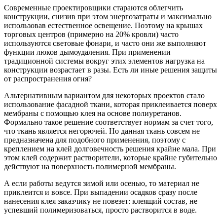
Современные проектировщики стараются облегчить
конструкции, снизив при этом энергозатраты и максимально
использовав естественное освещение. Поэтому на крышах
торговых центров (примерно на 20% кровли) часто
используются световые фонари, и часто они же выполняют
функции люков дымоудаления. При применении
традиционной системы вокруг этих элементов нагрузка на
конструкции возрастает в разы. Есть ли иные решения защиты
от распространения огня?
Альтернативным вариантом для некоторых проектов стало
использование фасадной ткани, которая приклеивается поверх
мембраны с помощью клея на основе полиуретанов.
Формально такое решение соответствует нормам за счет того,
что ткань является негорючей. Но данная ткань совсем не
предназначена для подобного применения, поэтому с
креплением на клей долговечность решения крайне мала. При
этом клей содержит растворители, которые крайне губительно
действуют на поверхность полимерной мембраны.
А если работы ведутся зимой или осенью, то материал не
приклеится и вовсе. При выпадении осадков сразу после
нанесения клея заказчику не повезет: клеящий состав, не
успевший полимеризоваться, просто растворится в воде.