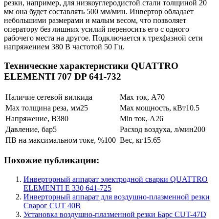
резки, например, для низкоуглеродистой стали толщиной 20
мм она будет составлять 500 мм/мин. Инвертор обладает
небольшими размерами и малым весом, что позволяет
оператору без лишних усилий переносить его с одного
рабочего места на другое. Подключается к трехфазной сети
напряжением 380 В частотой 50 Гц.
Технические характеристики QUATTRO
ELEMENTI 707 DP 641-732
Наличие сетевой вилки
да
Max ток, А
70
Max толщина реза, мм
25
Max мощность, кВт
10.5
Напряжение, В
380
Min ток, А
26
Давление, бар
5
Расход воздуха, л/мин
200
ПВ на максимальном токе, %
100
Вес, кг
15.65
Похожие публикации:
Инверторный аппарат электродной сварки QUATTRO
ELEMENTI E 330 641-725
Инверторный аппарат для воздушно-плазменной резки
Сварог CUT 40B
Установка воздушно-плазменной резки Барс CUT-47D