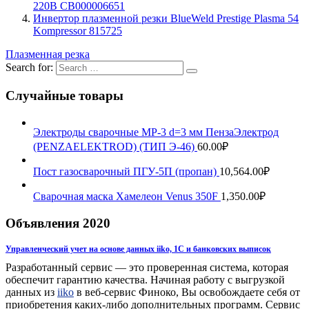
220В СВ000006651
Инвертор плазменной резки BlueWeld Prestige Plasma 54
Kompressor 815725
Плазменная резка
Search for:
Случайные товары
Электроды сварочные МР-3 d=3 мм ПензаЭлектрод
(PENZAELEKTROD) (ТИП Э-46)
60.00
₽
Пост газосварочный ПГУ-5П (пропан)
10,564.00
₽
Сварочная маска Хамелеон Venus 350F
1,350.00
₽
Объявления 2020
Управленческий учет на основе данных iiko, 1С и банковских выписок
Разработанный сервис — это проверенная система, которая
обеспечит гарантию качества. Начиная работу с выгрузкой
данных из
iiko
в веб-сервис Финоко, Вы освобождаете себя от
приобретения каких-либо дополнительных программ. Сервис