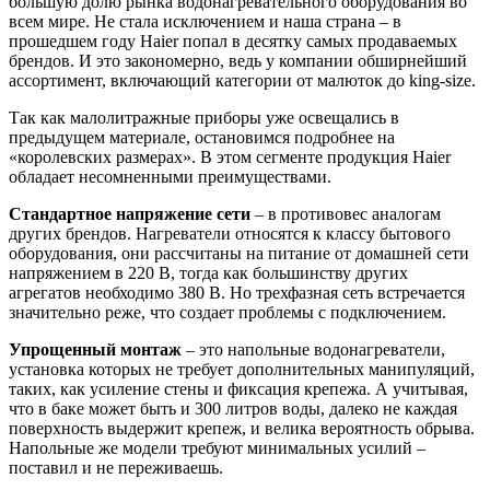
большую долю рынка водонагревательного оборудования во
всем мире. Не стала исключением и наша страна – в
прошедшем году Haier попал в десятку самых продаваемых
брендов. И это закономерно, ведь у компании обширнейший
ассортимент, включающий категории от малюток до king-size.
Так как малолитражные приборы уже освещались в
предыдущем материале, остановимся подробнее на
«королевских размерах». В этом сегменте продукция Haier
обладает несомненными преимуществами.
Стандартное напряжение сети
– в противовес аналогам
других брендов. Нагреватели относятся к классу бытового
оборудования, они рассчитаны на питание от домашней сети
напряжением в 220 В, тогда как большинству других
агрегатов необходимо 380 В. Но трехфазная сеть встречается
значительно реже, что создает проблемы с подключением.
Упрощенный монтаж
– это напольные водонагреватели,
установка которых не требует дополнительных манипуляций,
таких, как усиление стены и фиксация крепежа. А учитывая,
что в баке может быть и 300 литров воды, далеко не каждая
поверхность выдержит крепеж, и велика вероятность обрыва.
Напольные же модели требуют минимальных усилий –
поставил и не переживаешь.