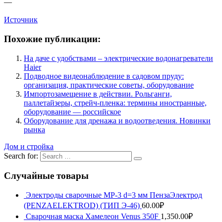
—
Источник
Похожие публикации:
На даче с удобствами – электрические водонагреватели
Haier
Подводное видеонаблюдение в садовом пруду:
организация, практические советы, оборудование
Импортозамещение в действии. Рольганги,
паллетайзеры, стрейч-пленка: термины иностранные,
оборудование — российское
Оборудование для дренажа и водоотведения. Новинки
рынка
Дом и стройка
Search for:
Случайные товары
Электроды сварочные МР-3 d=3 мм ПензаЭлектрод
(PENZAELEKTROD) (ТИП Э-46)
60.00
₽
Сварочная маска Хамелеон Venus 350F
1,350.00
₽