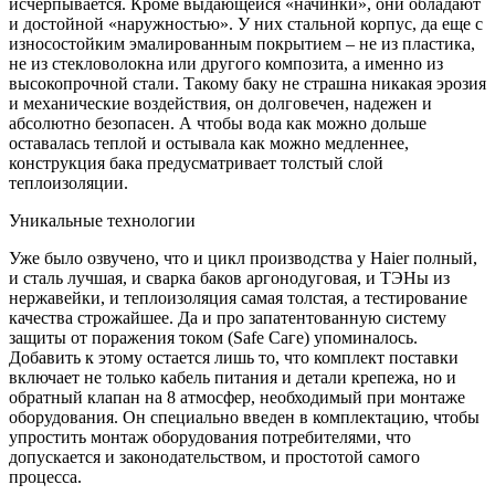
исчерпывается. Кроме выдающейся «начинки», они обладают
и достойной «наружностью». У них стальной корпус, да еще с
износостойким эмалированным покрытием – не из пластика,
не из стекловолокна или другого композита, а именно из
высокопрочной стали. Такому баку не страшна никакая эрозия
и механические воздействия, он долговечен, надежен и
абсолютно безопасен. А чтобы вода как можно дольше
оставалась теплой и остывала как можно медленнее,
конструкция бака предусматривает толстый слой
теплоизоляции.
Уникальные технологии
Уже было озвучено, что и цикл производства у Haier полный,
и сталь лучшая, и сварка баков аргонодуговая, и ТЭНы из
нержавейки, и теплоизоляция самая толстая, а тестирование
качества строжайшее. Да и про запатентованную систему
защиты от поражения током (Safe Саге) упоминалось.
Добавить к этому остается лишь то, что комплект поставки
включает не только кабель питания и детали крепежа, но и
обратный клапан на 8 атмосфер, необходимый при монтаже
оборудования. Он специально введен в комплектацию, чтобы
упростить монтаж оборудования потребителями, что
допускается и законодательством, и простотой самого
процесса.