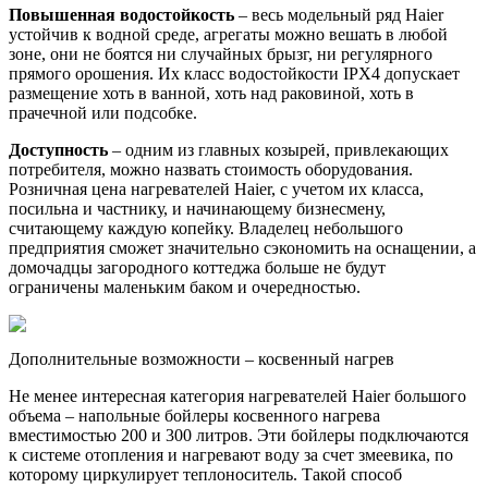
Повышенная водостойкость
– весь модельный ряд Haier
устойчив к водной среде, агрегаты можно вешать в любой
зоне, они не боятся ни случайных брызг, ни регулярного
прямого орошения. Их класс водостойкости IPX4 допускает
размещение хоть в ванной, хоть над раковиной, хоть в
прачечной или подсобке.
Доступность
– одним из главных козырей, привлекающих
потребителя, можно назвать стоимость оборудования.
Розничная цена нагревателей Haier, с учетом их класса,
посильна и частнику, и начинающему бизнесмену,
считающему каждую копейку. Владелец небольшого
предприятия сможет значительно сэкономить на оснащении, а
домочадцы загородного коттеджа больше не будут
ограничены маленьким баком и очередностью.
Дополнительные возможности – косвенный нагрев
Не менее интересная категория нагревателей Haier большого
объема – напольные бойлеры косвенного нагрева
вместимостью 200 и 300 литров. Эти бойлеры подключаются
к системе отопления и нагревают воду за счет змеевика, по
которому циркулирует теплоноситель. Такой способ