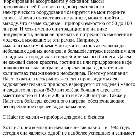
Формирование ассортимента у основной массы
производителей бытового водонагревательного
электрического
оборудования базируется на мониторинге
спроса. Изучив статистические данные, можно прийти к
выводу, что самые ходовые – приборы емкостью от 50 до 100
литров. И хотя именно они традиционно на пике
популярности, нельзя не признать и потребность населения в
моделях, выходящих за эти рамки. Например,
«малолитражки» объемом до десяти литров актуальны для
небольших дачных домиков, а большой литраж незаменим для
солидных загородных коттеджей или малого бизнеса. Далеко
не каждый салон красоты, гостиница или придорожное кафе
подключены к магистрали, а горячая вода в достаточных
количествах там жизненно необходима. Поэтому компания
Haier охватила весь рынок – спектр производимых ею
водонагревательных приборов варьируется от моделей малого
и среднего литража (8-30 литров) до больших агрегатов
вместимостью и 150, и 200, а то и все 300 литров. Также у
Haier есть бойлеры косвенного нагрева, обеспечивающие
бесперебойное горячее водоснабжение.
С Haier по жизни – приборы для дома и бизнеса
Хотя история компании началась не так давно – в 1984 году,
сегодня она является одной из наиболее успешных и занимает