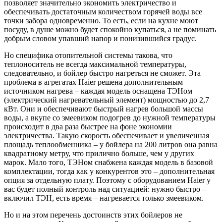
позволяет значительно экономить электричество и
обеспечивать достаточным количеством горячей воды все
точки забора одновременно. То есть, если на кухне моют
посуду, в душе можно будет спокойно купаться, а не поминать
добрым словом упавший напор и понизившийся градус.
Но специфика отопительной системы такова, что
теплоноситель не всегда максимальной температуры,
следовательно, и бойлер быстро нагреться не сможет. Эта
проблема в агрегатах Haier решена дополнительным
источником нагрева – каждая модель оснащена ТЭНом
(электрический нагревательный элемент) мощностью до 2,7
кВт. Они и обеспечивают быстрый нагрев большой массы
воды, а вкупе со змеевиком подогрев до нужной температуры
происходит в два раза быстрее на фоне экономии
электричества. Такую скорость обеспечивает и увеличенная
площадь теплообменника – у бойлера на 200 литров она равна
квадратному метру, что прилично больше, чем у других
марок. Мало того, ТЭНом снабжена каждая модель в базовой
комплектации, тогда как у конкурентов это – дополнительная
опция за отдельную плату. Поэтому с оборудованием Haier у
вас будет полный контроль над ситуацией: нужно быстро –
включил ТЭН, есть время – нагревается только змеевиком.
Но и на этом перечень достоинств этих бойлеров не