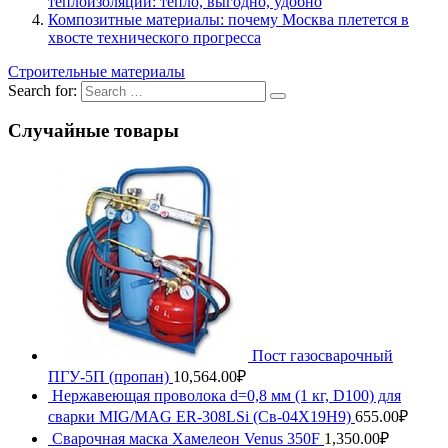
теплоизоляции: тепло, выгодно, удобно
Композитные материалы: почему Москва плетется в
хвосте технического прогресса
Строительные материалы
Search for:
Случайные товары
Пост газосварочный
ПГУ-5П (пропан)
10,564.00
₽
Нержавеющая проволока d=0,8 мм (1 кг, D100) для
сварки MIG/MAG ER-308LSi (Св-04Х19Н9)
655.00
₽
Сварочная маска Хамелеон Venus 350F
1,350.00
₽