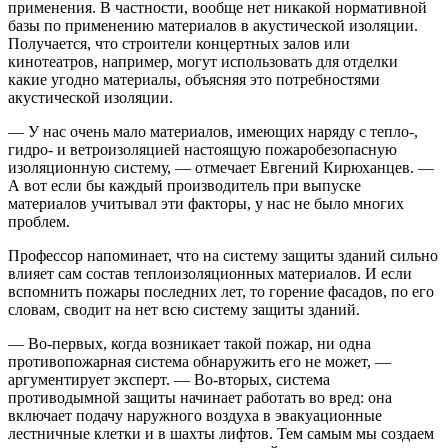
применения. В частности, вообще нет никакой нормативной
базы по применению материалов в акустической изоляции.
Получается, что строители концертных залов или
кинотеатров, например, могут использовать для отделки
какие угодно материалы, объясняя это потребностями
акустической изоляции.
— У нас очень мало материалов, имеющих наряду с тепло-,
гидро- и ветроизоляцией настоящую пожаробезопасную
изоляционную систему, — отмечает Евгений Кирюханцев. —
А вот если бы каждый производитель при выпуске
материалов учитывал эти факторы, у нас не было многих
проблем.
Профессор напоминает, что на систему защиты зданий сильно
влияет сам состав теплоизоляционных материалов. И если
вспомнить пожары последних лет, то горение фасадов, по его
словам, сводит на нет всю систему защиты зданий.
— Во-первых, когда возникает такой пожар, ни одна
противопожарная система обнаружить его не может, —
аргументирует эксперт. — Во-вторых, система
противодымной защиты начинает работать во вред: она
включает подачу наружного воздуха в эвакуационные
лестничные клетки и в шахты лифтов. Тем самым мы создаем