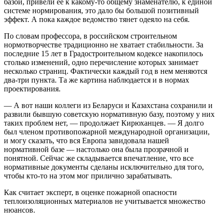
базой, привели ее к какому-то общему знаменателю, к единой
системе нормирования, это дало бы большой позитивный
эффект. А пока каждое ведомство тянет одеяло на себя.
По словам профессора, в российском строительном
нормотворчестве традиционно не хватает стабильности. За
последние 15 лет в Градостроительном кодексе накопилось
столько изменений, одно перечисление которых занимает
несколько страниц. Фактически каждый год в нем меняются
два-три пункта. Та же картина наблюдается и в нормах
проектирования.
— А вот наши коллеги из Беларуси и Казахстана сохранили и
развили бывшую советскую нормативную базу, поэтому у них
таких проблем нет, — продолжает Кирюханцев. — Я долго
был членом противопожарной международной организации,
и могу сказать, что вся Европа завидовала нашей
нормативной базе — настолько она была прозрачной и
понятной. Сейчас же складывается впечатление, что все
нормативные документы сделаны исключительно для того,
чтобы кто-то на этом мог прилично зарабатывать.
Как считает эксперт, в оценке пожарной опасности
теплоизоляционных материалов не учитывается множество
нюансов.