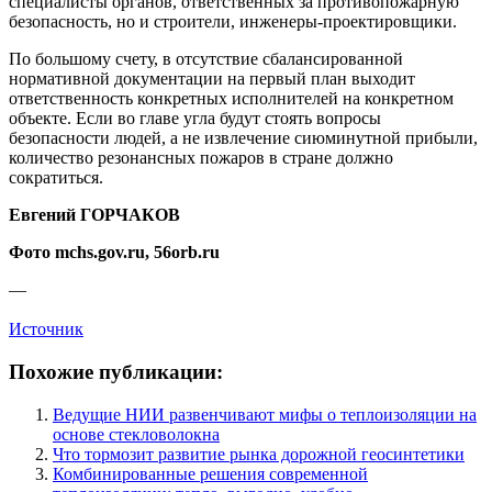
специалисты органов, ответственных за противопожарную
безопасность, но и строители, инженеры-проектировщики.
По большому счету, в отсутствие сбалансированной
нормативной документации на первый план выходит
ответственность конкретных исполнителей на конкретном
объекте. Если во главе угла будут стоять вопросы
безопасности людей, а не извлечение сиюминутной прибыли,
количество резонансных пожаров в стране должно
сократиться.
Евгений ГОРЧАКОВ
Фото mchs.gov.ru, 56orb.ru
—
Источник
Похожие публикации:
Ведущие НИИ развенчивают мифы о теплоизоляции на
основе стекловолокна
Что тормозит развитие рынка дорожной геосинтетики
Комбинированные решения современной