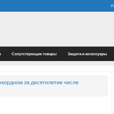
Р
ы
Сопутствующие товары
Защита и аксессуары
екордном за десятилетие числе