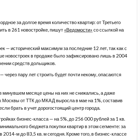
ордное за долгое время количество квартир: от Третьего
ить в 261 новостройке, пишут
«Ведомости»
со ссылкой на
ек — исторический максимум за последние 12 лет, так как с
ше новостроек в продаже было зафиксировано лишь в 2004
ечении средств дольщиков.
— через пару лет строить будет почти некому, опасаются
 минувшем месяце цены на них не снижались, а даже
ек Москвы от ТТК до МКАД выросла в мае на 1%, составив
если брать в учет дорогостоящий центр города.
ройках бизнес-класса — на 5%, до 256 000 рублей за 1 кв.
инимального бюджета покупки квартир в этом сегменте: за
в 2014-м до 83,5 кв. м сегодня. Кроме того, в бизнес-классе