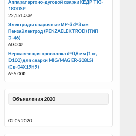
Аппарат аргоно-дуговой сварки КЕДР TIG-
180DSP
22,151.00
₽
Электроды сварочные МР-3 d=3 мм
ПензаЭлектрод (PENZAELEKTROD) (ТИП
Э-46)
60.00
₽
Нержавеющая проволока d=0,8 мм (1 кг,
D100) для сварки MIG/MAG ER-308LSi
(Св-04Х19Н9)
655.00
₽
Объявления 2020
02.05.2020