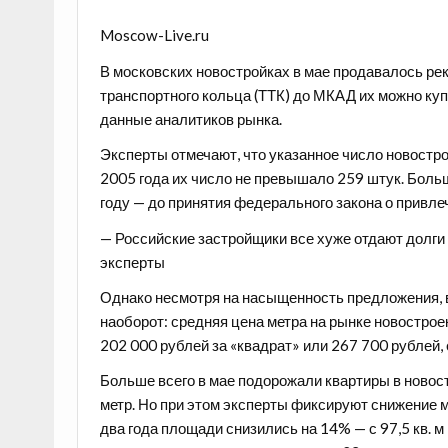
Moscow-Live.ru
В московских новостройках в мае продавалось рек
транспортного кольца (ТТК) до МКАД их можно куп
данные аналитиков рынка.
Эксперты отмечают, что
указанное число новостро
2005 года их число не превышало 259 штук. Боль
году — до принятия федерального закона о привл
—
Российские застройщики все хуже отдают долги 
эксперты
Однако несмотря на насыщенность предложения, в
наоборот: средняя цена метра на рынке новостро
202 000 рублей за «квадрат» или 267 700 рублей, 
Больше всего в мае подорожали квартиры в новост
метр. Но при этом эксперты фиксируют снижение м
два года площади снизились на 14% — с 97,5 кв. м 