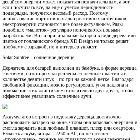
девайсом
энергии может показаться незначительным, а вот
если посчитать все, да еще с учетом периодичности
подзарядки, получится весомый расход. Поэтому
использование портативных альтернативных источников
электроэнергии становится все более актуальным. Ряды
подобных «малюток» регулярно пополняются новыми
разработками. Вот и оригинальные батареи в виде дерева или
цветка от голландского бренда XD Design не только решат
проблему с зарядкой, но и интерьер украсят.
Solar Suntree – солнечное деревце
Держатель для батарей выполнен из бамбука, в форме деревца
с ветвями, на которых закреплены солнечные пластины в
количестве девяти штук – по три на каждой ветке. Благодаря
свободной фиксации, можно регулировать угол наклона и
положение этих «листиков» относительно друг друга, чтобы
эффективнее улавливать солнечные лучи.
Аккумулятор встроен в подставку деревца, достаточно
расположить батарею на окне, чтобы она запаслась энергией и
смогла зарядить ваш любимый планшет, плеер или смартфон.
Емкость аккумулятора – 2250 mAh, он не потянет
«прожорливую» технику, но справится со всеми гаджетами.