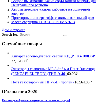
Вопрос выживания. Какие сорта вишни выбрать для
Центрального региона
Автоматические жалюзи работают на солнечной
энергии
Просторный и энергоэффективный маленький дом
Маска сварщика FUBAG OPTIMA 9-13
Дом и стройка
Search for:
Случайные товары
Аппарат аргоно-дуговой сварки КЕДР TIG-180DSP
22,151.00
₽
Электроды сварочные МР-3 d=3 мм ПензаЭлектрод
(PENZAELEKTROD) (ТИП Э-46)
60.00
₽
Пост газосварочный ПГУ-5П (пропан)
10,564.00
₽
Объявления 2020
Гостиница в Арзамас квартиры хостел отель Триумф