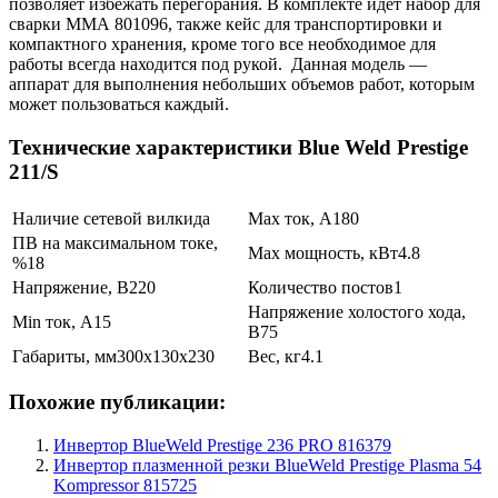
позволяет избежать перегорания. В комплекте идет набор для
сварки ММА 801096, также кейс для транспортировки и
компактного хранения, кроме того все необходимое для
работы всегда находится под рукой. Данная модель —
аппарат для выполнения небольших объемов работ, которым
может пользоваться каждый.
Технические характеристики Blue Weld Prestige
211/S
Наличие сетевой вилки
да
Max ток, А
180
ПВ на максимальном токе,
Max мощность, кВт
4.8
%
18
Напряжение, В
220
Количество постов
1
Напряжение холостого хода,
Min ток, А
15
В
75
Габариты, мм
300х130х230
Вес, кг
4.1
Похожие публикации:
Инвертор BlueWeld Prestige 236 PRO 816379
Инвертор плазменной резки BlueWeld Prestige Plasma 54
Kompressor 815725