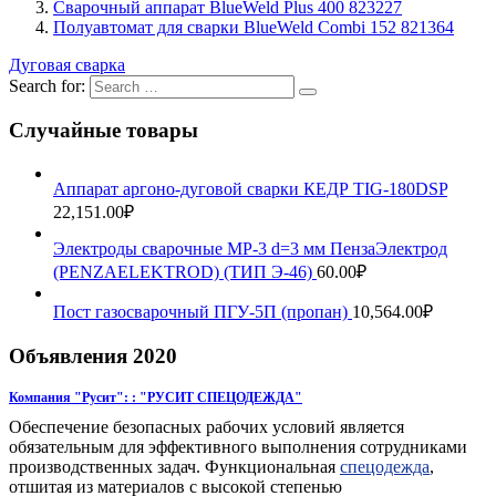
Сварочный аппарат BlueWeld Plus 400 823227
Полуавтомат для сварки BlueWeld Combi 152 821364
Дуговая сварка
Search for:
Случайные товары
Аппарат аргоно-дуговой сварки КЕДР TIG-180DSP
22,151.00
₽
Электроды сварочные МР-3 d=3 мм ПензаЭлектрод
(PENZAELEKTROD) (ТИП Э-46)
60.00
₽
Пост газосварочный ПГУ-5П (пропан)
10,564.00
₽
Объявления 2020
Компания "Русит": : "РУСИТ СПЕЦОДЕЖДА"
Обеспечение безопасных рабочих условий является
обязательным для эффективного выполнения сотрудниками
производственных задач. Функциональная
спецодежда
,
отшитая из материалов с высокой степенью