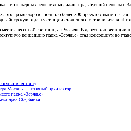
рка в интерьерных решениях медиа-центра, Ледяной пещеры и За
За это время бюро выполнило более 300 проектов зданий различ
ю дизайнерскую отделку станции столичного метрополитена «Н
на месте снесенной гостиницы «Россия». В адресно-инвестицио
ктурную концепцию парка «Зарядье» стал консорциум во главе с
объявят в пятницу
нтра Москвы — главный архитектор
есте парка «Зарядье»
хнопарка Сбербанка