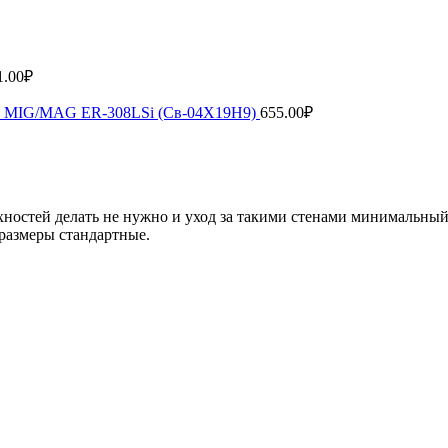
1.00
₽
рки MIG/MAG ER-308LSi (Св-04Х19Н9)
655.00
₽
хностей делать не нужно и уход за такими стенами минимальны
размеры стандартные.