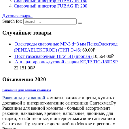
Сварочный инвертор FUBAG IR 160
Сварочный инвертор FUBAG IR 200
Дуговая сварка
Search for:
Случайные товары
Электроды сварочные МР-3 d=3 мм ПензаЭлектрод
(PENZAELEKTROD) (ТИП Э-46)
60.00
₽
Пост газосварочный ПГУ-5П (пропан)
10,564.00
₽
Аппарат аргоно-дуговой сварки КЕДР TIG-180DSP
22,151.00
₽
Объявления 2020
Раковина для ванной комнаты
Раковины для ванной
комнаты, каталог и цены, купить с
доставкой в интернет-магазине сантехники Сантехмаг.Ру.
Раковины для ванной комнаты - большой ассортимент
раковин, накладные, врезные, напольные, двойные, для
стирки, хозяйственные, в интернет-магазине сантехники
Сантехмаг. Ру, купить с доставкой по Москве и регионам
России.