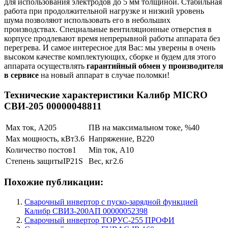
для использования электродов до 5 мм толщиной. Стабильная
работа при продолжительной нагрузке и низкий уровень
шума позволяют использовать его в небольших
производствах. Специальные вентиляционные отверстия в
корпусе продлевают время непрерывной работы аппарата без
перегрева. И самое интересное для Вас: мы уверены в очень
высоком качестве комплектующих, сборке и будем для этого
аппарата осуществлять
гарантийный обмен у производителя
в сервисе
на новый аппарат в случае поломки!
Технические характеристики Калибр MICRO
СВИ-205 00000048811
Max ток, А
205
ПВ на максимальном токе, %
40
Max мощность, кВт
3.6
Напряжение, В
220
Количество постов
1
Min ток, А
10
Степень защиты
IP21S
Вес, кг
2.6
Похожие публикации:
Сварочный инвертор с пуско-зарядной функцией
Калибр СВИЗ-200АП 00000052398
Сварочный инвертор ТОРУС-255 ПРОФИ