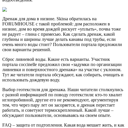
Дренаж для дома в низине. Skissa обратилась на
FORUMHOUSE с такой проблемой: дом расположен в
низине, дом во время дождей рискует «уплыть», почва тоже
не радует – глина с примесью. Как сделать дренаж, какой
глубины и ширины лучше делать канавы под трубы, если
очень много воды стоит? Пользователи портала предложили
свои варианты решений.
Сброс ливневой воды. Какие есть варианты. Участник
портала coccinelle предложил свои «задумки по организации
ливневки и поверхностного дренажа» на участке с уклоном.
Тут же читатели портала обсуждают, как собирать, очищать и
использовать дождевую воду.
Выбор геотекстиля для дренажа. Наши читатели столкнулись
с разной информацией по поводу геотекстиля: кто-то хвалит
иглопробивной, другие его не рекомендуют, аргументируя
тем, что через пару лет он засоряется, и дренаж перестает
работать, и советуют термоскрепленный. Какой лучше –
обсуждают пользователи, основываясь на своем опыте.
FAQ – защита от подтопления. Какая вода мешает жить, и как