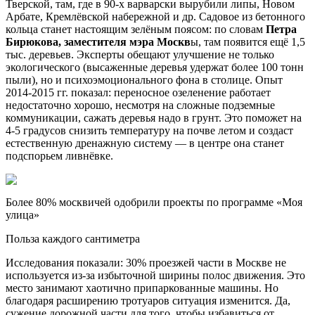
Тверской, там, где в 90-х
варварски вырубили липы, Новом
Арбате, Кремлёвской набережной и др. Садовое из бетонного
кольца станет настоящим зелёным поясом: по словам
Петра
Бирюкова, заместителя мэра Москв
ы, там появится ещё 1,5
тыс. деревьев. Эксперты обещают улучшение не только
экологического (высаженные деревья удержат более 100 тонн
пыли), но и психоэмоционального фона в столице. Опыт
2014-2015 гг. показал: переносное озеленение работает
недостаточно хорошо, несмотря на сложные подземные
коммуникации, сажать деревья надо в грунт. Это поможет на
4-5 градусов снизить температуру на почве летом и создаст
естественную дренажную систему — в центре она станет
подспорьем ливнёвке.
Более 80% москвичей одобрили проекты по программе «Моя
улица»
Польза каждого сантиметра
Исследования показали: 30% проезжей части в Москве не
используется из-за избыточной ширины полос движения. Это
место занимают хаотично припаркованные машины. Но
благодаря расширению тротуаров ситуация изменится. Да,
сужение дорожной части для того, чтобы избавиться от