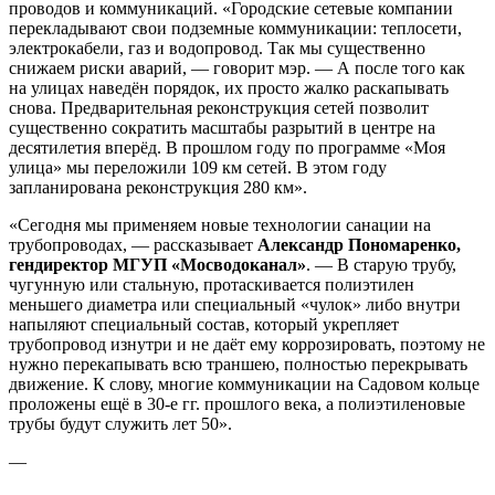
проводов и коммуникаций. «Городские сетевые компании
перекладывают свои подземные коммуникации: теплосети,
электрокабели, газ и водопровод. Так мы существенно
снижаем риски аварий, — говорит мэр. — А после того как
на улицах наведён порядок, их просто жалко раскапывать
снова. Предварительная реконструкция сетей позволит
существенно сократить масштабы разрытий в центре на
десятилетия вперёд. В прошлом году по программе «Моя
улица» мы переложили 109 км сетей. В этом году
запланирована реконструкция 280 км».
«Сегодня мы применяем новые технологии санации на
трубопроводах, — рассказывает
Александр Пономаренко,
гендиректор МГУП «Мосводоканал»
. — В старую трубу,
чугунную или стальную, протаскивается полиэтилен
меньшего диаметра или специальный «чулок» либо внутри
напыляют специальный состав, который укрепляет
трубопровод изнутри и не даёт ему коррозировать, поэтому не
нужно перекапывать всю траншею, полностью перекрывать
движение. К слову, многие коммуникации на Садовом кольце
проложены ещё в 30-е гг. прошлого века, а полиэтиленовые
трубы будут служить лет 50».
—