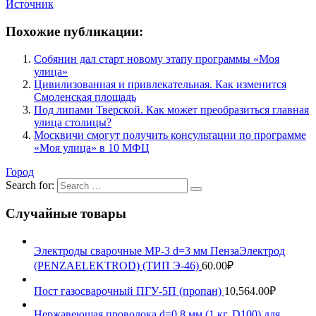
Источник
Похожие публикации:
Собянин дал старт новому этапу программы «Моя
улица»
Цивилизованная и привлекательная. Как изменится
Смоленская площадь
Под липами Тверской. Как может преобразиться главная
улица столицы?
Москвичи смогут получить консультации по программе
«Моя улица» в 10 МФЦ
Город
Search for:
Случайные товары
Электроды сварочные МР-3 d=3 мм ПензаЭлектрод
(PENZAELEKTROD) (ТИП Э-46)
60.00
₽
Пост газосварочный ПГУ-5П (пропан)
10,564.00
₽
Нержавеющая проволока d=0,8 мм (1 кг, D100) для