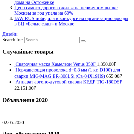
дома на Остоженке
Цена самого дорогого жилья на первичном рынке
Москвы за год упала на 60%
IAW RUS победила в конкурсе на организацию аркады
в БЦ «Белые сады» в Москве
Дизайн
Search for:
Случайные товары
Сварочная маска Хамелеон Venus 350F
1,350.00
₽
Нержавеющая проволока d=0,8 мм (1 кг, D100) для
сварки MIG/MAG ER-308LSi (Св-04Х19Н9)
655.00
₽
Аппарат аргоно-дуговой сварки КЕДР TIG-180DSP
22,151.00
₽
Объявления 2020
02.05.2020
Доп. объявления 2020