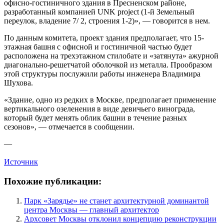
офисно-гостиничного здания в Пресненском районе,
разработанный компанией UNK project (1-й Земельный
переулок, владение 7/ 2, строения 1-2)», — говорится в нем.
По данным комитета, проект здания предполагает, что 15-
этажная башня с офисной и гостиничной частью будет
расположена на трехэтажном стилобате и «затянута» ажурной
диагонально-решетчатой оболочкой из металла. Прообразом
этой структуры послужили работы инженера Владимира
Шухова.
«Здание, одно из редких в Москве, предполагает применение
вертикального озеленения в виде девичьего винограда,
который будет менять облик башни в течение разных
сезонов», — отмечается в сообщении.
—
Источник
Похожие публикации:
Парк «Зарядье» не станет архитектурной доминантой
центра Москвы — главный архитектор
Архсовет Москвы отклонил концепцию реконструкции