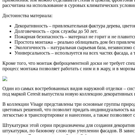
рассчитана на использование в суровых климатических услови
Достоинства материала:
Декоративность – привлекательная фактура дерева, цвет
Долговечность – срок службы до 50 лет.
Пожарная безопасность – материал не горит и не плавитс
Простота монтажа – реально облицевать дом без привлеч
Экологичность – натуральная сырьевая база, независимо 
Универсальность – используется на всех частях фасада, а
Кроме того, что монтаж фиброцементной доски не требует спец
процесс монтажа позволяет работать с ним и в жару, и в мороз
Один из самых востребованных видов наружной отделки – сис
под маркой Ceresit выпустила новую коллекцию декоративных 
В коллекции Visage представлены три основные группы природ
цветовых решений, что позволит придать индивидуальность к
легкостью в транспортировке и нанесении, а также позволяют
Штукатурки этой серии предназначены для создания декорати
штукатурки, по базовому слою при утеплении фасадов. В завис