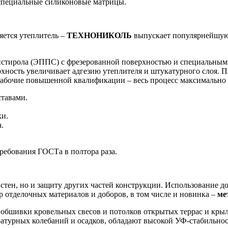
 специальные силиконовые матрицы.
яется утеплитель –
ТЕХНОНИКОЛЬ
выпускает популярнейшую
истирола (ЭППС) с фрезерованной поверхностью и специальным
хность увеличивает адгезию утеплителя и штукатурного слоя. 
 рабочие повышенной квалификации – весь процесс максимально 
тавами.
ки.
.
ребования ГОСТа в полтора раза.
стен, но и защиту других частей конструкции. Использование до
 отделочных материалов и доборов, в том числе и новинка –
ме
 обшивки кровельных свесов и потолков открытых террас и кры
ратурных колебаний и осадков, обладают высокой УФ-стабильно