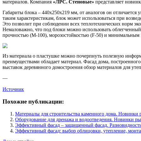
материалов. Компания
«ЛРС. Стеновые»
представляет новин
Габариты блока – 440x250x219 мм, от аналогов он отличается у
таким характеристикам, блок может использоваться при возв
Это позволит при соблюдении всех теплотехнических норм экон
Немаловажно, что под блоки можно использовать облегченный ф
прочностью (М-100), морозостойкостью (F-50) и минимальным в
Из материала о пластушке можно почерпнуть полезную информац
преимуществами обладает материал. Фасад дома, построенного 
выставок деревянного домостроения обзор материалов для утеп
—
Источник
Похожие публикации:
Материалы для строительства каменного дома. Новинки 
Оборудование для дренажа и водоотведения. Новинки р
Эффективный фасад – защищенный фасад. Разновидности
Эффективный фасад: выбор облицовки, утепление, монт