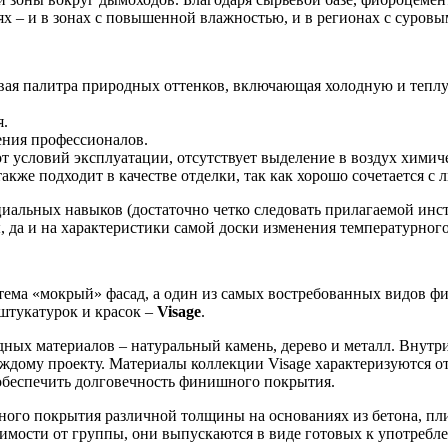
ях – и в зонах с повышенной влажностью, и в регионах с суров
овая палитра природных оттенков, включающая холодную и тепл
я.
ения профессионалов.
от условий эксплуатации, отсутствует выделение в воздух химич
 также подходит в качестве отделки, так как хорошо сочетается с
иальных навыков (достаточно четко следовать прилагаемой инст
ы, да и на характеристики самой доски изменения температурног
тема «мокрый» фасад, а один из самых востребованных видов фи
штукатурок и красок –
Visage
.
ных материалов – натуральный камень, дерево и металл. Внутр
аждому проекту. Материалы коллекции Visage характеризуются
 обеспечить долговечность финишного покрытия.
вного покрытия различной толщины на основаниях из бетона, п
имости от группы, они выпускаются в виде готовых к употребле