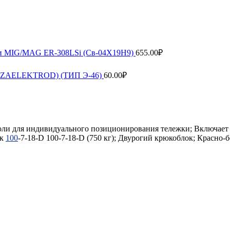
рки MIG/MAG ER-308LSi (Св-04Х19Н9)
655.00
₽
ENZAELEKTROD) (ТИП Э-46)
60.00
₽
оли для индивидуального позиционирования тележки; Включает 
ок
100
-7-18-D 100-7-18-D (750 кг); Двурогий крюкоблок; Красно-