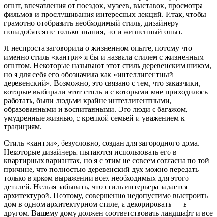
опыт, впечатления от поездок, музеев, выставок, просмотра
фильмов и прослушивания интересных лекций. Итак, чтобы
грамотно отобразить необходимый стиль, дизайнеру
понадобятся не только знания, но и жизненный опыт.
Я неспроста заговорила о жизненном опыте, потому что
именно стиль «кантри» я бы и назвала стилем с жизненным
опытом. Некоторые называют этот стиль деревенским шиком,
но я для себя его обозначила как «интеллигентный
деревенский». Возможно, это связано с тем, что заказчики,
которые выбирали этот стиль и с которыми мне приходилось
работать, были людьми крайне интеллигентными,
образованными и воспитанными. Это люди с багажом,
умудренные жизнью, с крепкой семьей и уважением к
традициям.
Стиль «кантри», безусловно, создан для загородного дома.
Некоторые дизайнеры пытаются использовать его в
квартирных вариантах, но я с этим не совсем согласна по той
причине, что полностью деревенский дух можно передать
только в ярком выражении всех необходимых для этого
деталей. Нельзя забывать, что стиль интерьера задается
архитектурой. Поэтому, совершенно недопустимо выстроить
дом в одном архитектурном стиле, а декорировать — в
другом. Вашему дому должен соответствовать ландшафт и все