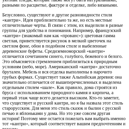
разными по расцветке, фактуре и отделке, либо вязаными.
Безусловно, существуют и другие разновидности стиля
«кантри». Идея приблизительно та же, но есть местные
отличительные черты. В связи с этим, их выделили в разные
группы для удобства и понимания. Например, французский
«кантри» (знакомый нам как «прованс»): цветовая гамма
светлая, приветствуется рисунок в мелкий цветочек на
светлом фоне, обои в подобном стиле и выбеленные
деревенские буфеты. Средиземноморский «кантри»
отличается сочетанием синего, голубого, бежевого и белого.
Это объясняется стремлением приблизиться к природным
условиям (небо, море). Американский «кантри» достаточно
брутален. Мебель и вся отделка выполнены в нарочито
грубых формах. Существует также Альпийская деревня: она
значительно отличается от вышеперечисленных и выделена
отдельным стилем «шале». Как правило, дома строятся из
бруса с использованием природного камня и кирпича, а
первый этаж чаще всего делается высоким. Кто-то заметит,
что существует и русский кантри, но я бы назвала этот стиль
старорусским. Для меня это стиль сказок и былин с русской
печью и яблоньками у дома. Но это уже совсем другая
история! Поэтому мне остается пожелать вам выбрать именно
тот «кантри», который соответствует вашим предпочтениям и
вкусам».