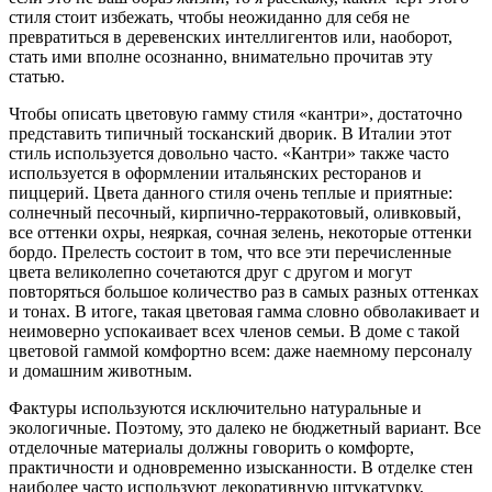
стиля стоит избежать, чтобы неожиданно для себя не
превратиться в деревенских интеллигентов или, наоборот,
стать ими вполне осознанно, внимательно прочитав эту
статью.
Чтобы описать цветовую гамму стиля «кантри», достаточно
представить типичный тосканский дворик. В Италии этот
стиль используется довольно часто. «Кантри» также часто
используется в оформлении итальянских ресторанов и
пиццерий. Цвета данного стиля очень теплые и приятные:
солнечный песочный, кирпично-терракотовый, оливковый,
все оттенки охры, неяркая, сочная зелень, некоторые оттенки
бордо. Прелесть состоит в том, что все эти перечисленные
цвета великолепно сочетаются друг с другом и могут
повторяться большое количество раз в самых разных оттенках
и тонах. В итоге, такая цветовая гамма словно обволакивает и
неимоверно успокаивает всех членов семьи. В доме с такой
цветовой гаммой комфортно всем: даже наемному персоналу
и домашним животным.
Фактуры используются исключительно натуральные и
экологичные. Поэтому, это далеко не бюджетный вариант. Все
отделочные материалы должны говорить о комфорте,
практичности и одновременно изысканности. В отделке стен
наиболее часто используют декоративную штукатурку,