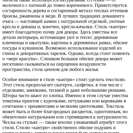
молочного с патиной до темно коричневого. Приветствуется
состаренность дерева и состаренный металл теплых оттенков
бронзы, ржавчины и меди. В лучших традициях домашнего
очага — настоящий камин с натуральной отделкой, уютные
кресла и диваны и, конечно, кресла-качалки. Стиль «кантри»
имеет благодатную почву для декора. Здесь уместны все
детали интерьера, источающие уют и тепло: деревянные
ключницы и шкатулки, картины в деревянных рамах, обилие
посуды и кувшинов. Возможно использование изделий из
глины и декоративных тарелок. Однако, всегда стоит помнить
о «мере красоты». Слишком большое обилие декора может
негативно сказываться на ощущении воздушности
пространства, столь ценном для любого жилья.
Особое внимание в стиле «кантри» стоит уделить текстилю.
Этот стиль предполагает скатерти, салфетки, в том числе с
отделками, завязками, тесьмой и даже небольшими рюшами.
Шторы часто шьют из хлопка. Именно в этом случае уместна
тематика принтов с курочками, петушками или коровками в
сочетании с орнаментами и мелкими цветочками. Текстиль
может быть и более благородных расцветок, однотонным, но
обязательно натуральным или стремящимся к натуральности.
Чехлы на стульях — также вполне узнаваемый атрибут этого
стиля. Стилю «кантри» свойственно обилие подушек и
уютные пледы, которые также могут быть натуральными,