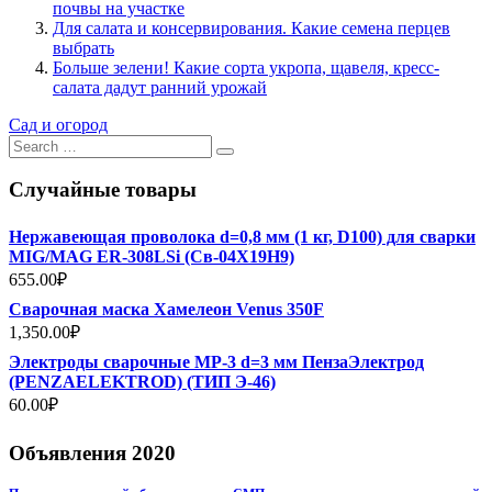
почвы на участке
Для салата и консервирования. Какие семена перцев
выбрать
Больше зелени! Какие сорта укропа, щавеля, кресс-
салата дадут ранний урожай
Сад и огород
Search
for:
Случайные товары
Нержавеющая проволока d=0,8 мм (1 кг, D100) для сварки
MIG/MAG ER-308LSi (Св-04Х19Н9)
655.00
₽
Сварочная маска Хамелеон Venus 350F
1,350.00
₽
Электроды сварочные МР-3 d=3 мм ПензаЭлектрод
(PENZAELEKTROD) (ТИП Э-46)
60.00
₽
Объявления 2020