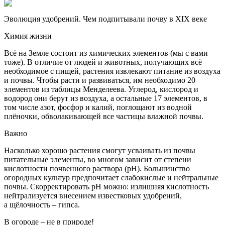
Эволюция
удобрений. Чем подпитывали почву в XIX веке
Химия жизни
Всё на Земле состоит из химических элементов (мы с вами
тоже). В отличие от людей и животных, получающих всё
необходимое с пищей, растения извлекают питание из воздуха
и почвы. Чтобы расти и развиваться, им необходимо 20
элементов из таблицы Менде­леева. Углерод, кислород и
водород они берут из воздуха, а остальные 17 элементов, в
том числе азот, фосфор и калий, поглощают из водной
плёночки, обволакивающей все частицы влажной почвы.
Важно
Насколько хорошо растения смогут усваивать из почвы
питательные элементы, во многом зависит от степени
кислотности почвенного раствора (рН). Большинство
огородных культур предпочитает слабокислые и нейтральные
почвы. Скорректировать рН можно: излишняя кислотность
нейтрализуется внесением известковых удобрений,
а щёлочность – гипса.
В огороде – не в природе!