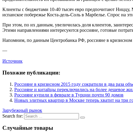
Клиенты с бюджетами 10-40 тысяч евро предпочитают Ниццу,
испанское побережье Коста-дель-Соль в Марбелье. Спрос на эт
При этом, по их данным, увеличилась доля клиентов, заинтере
Этими направлениями интересуются россияне, готовые потратит
Напомним, по данным Центробанка РФ, россияне в кризисном
—
Источник
Похожие публикации:
Россияне в кризисном 2015 году сократили в два раза о
Россияне и китайцы переключились на более дешевое жи
Россияне купили в феврале в Турции почти 90 домов
Новых элитных квартир в Москве теперь хватит на три г
Зарубежный рынок
Search for:
Случайные товары