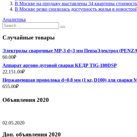
В Москве на продажу выставлены 34 квартиры стоимост
В Москве резко снизилась доступность жилья в новостро
Аналитика
Search
for:
Случайные товары
Электроды сварочные МР-3 d=3 мм ПензаЭлектрод (PEN
60.00
₽
Аппарат аргоно-дуговой сварки КЕДР TIG-180DSP
22,151.00
₽
Нержавеющая проволока d=0,8 мм (1 кг, D100) для сварки
655.00
₽
Объявления 2020
02.05.2020
Доп. объявления 2020