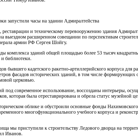
рки запустили часы на здании Адмиралтейства
 реставрации и техническому перевооружению здания Адмиралт
н на выездном расширенном совещании по перспективам строите
нерала армии РФ Сергея Шойгу.
ды комплекса зданий общей площадью более 53 тысяч квадратны
 и библиотеки.
дов бывшего кадетского ракетно-артиллерийского корпуса для 
тров фасадов исторических зданий, в том числе формирующих о
мовой церковью.
под современное использование, воссозданы интерьеры, осуще
ов, которая была отреставрирована и обрела статус музейной 
сторическом облике и обустроили основные фонды Нахимовского
временного многофункционального учебного корпуса и реконстр
ища мы приступили к строительству Ледового дворца на терри
ил Иванов.