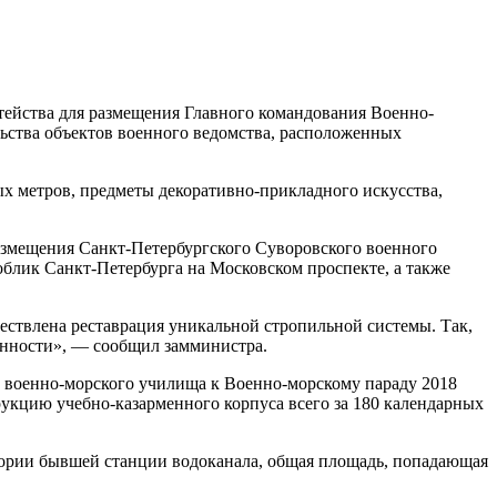
ейства для размещения Главного командования Военно-
льства объектов военного ведомства, расположенных
х метров, предметы декоративно-прикладного искусства,
размещения Санкт-Петербургского Суворовского военного
блик Санкт-Петербурга на Московском проспекте, а также
ствлена реставрация уникальной стропильной системы. Так,
ценности», — сообщил замминистра.
 военно-морского училища к Военно-морскому параду 2018
укцию учебно-казарменного корпуса всего за 180 календарных
тории бывшей станции водоканала, общая площадь, попадающая