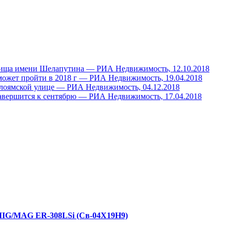
илища имени Шелапутина — РИА Недвижимость, 12.10.2018
может пройти в 2018 г — РИА Недвижимость, 19.04.2018
лоямской улице — РИА Недвижимость, 04.12.2018
завершится к сентябрю — РИА Недвижимость, 17.04.2018
 MIG/MAG ER-308LSi (Св-04Х19Н9)