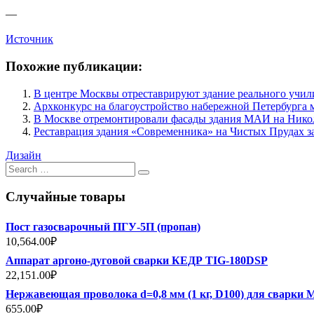
—
Источник
Похожие публикации:
В центре Москвы отреставрируют здание реального уч
Архконкурс на благоустройство набережной Петербурга 
В Москве отремонтировали фасады здания МАИ на Нико
Реставрация здания «Современника» на Чистых Прудах 
Дизайн
Search
for:
Случайные товары
Пост газосварочный ПГУ-5П (пропан)
10,564.00
₽
Аппарат аргоно-дуговой сварки КЕДР TIG-180DSP
22,151.00
₽
Нержавеющая проволока d=0,8 мм (1 кг, D100) для сварки
655.00
₽