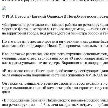
© РИА Новости / Евгени
й ОдиноковВ Петербурге после прове
«Завершены строительно-монтажные работы по реконструкции,
морского флота, в котором мы сейчас находимся», — сказал о
на территории города, под руководством министра обороны ге
По его словам, отреставрированы внутренние и наружные фаса
включая кабинет адмирала Ивана Григоровича, читальные залы
Иванов также рассказал, что при реконструкции основных фон
училища были отреставрированы более 40 тысяч квадратных ме
воссозданы уникальные интерьеры Воронцовского дворца с до
«Выполнено сложнейшее приспособление существующих зданий 
была обнаружена подлинная настенная живопись XVIII-XIX век
Он также напомнил, что военные строители восстановили в и
года и выполнили полный комплекс работ по строительству со
дней.
«В продолжение развития Нахимовского военно-морского учил
под реконструкцию — 4,7 тысячи квадратных метра», — добав