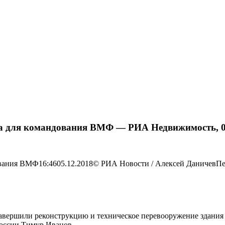
а для командования ВМФ — РИА Недвижимость, 0
ования ВМФ16:4605.12.2018© РИА Новости / Алексей ДаничевП
авершили реконструкцию и техническое перевооружение здани
России Тимур Иванов.