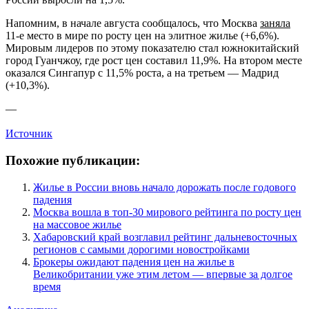
Напомним, в начале августа сообщалось, что Москва
заняла
11-е место в мире по росту цен на элитное жилье (+6,6%).
Мировым лидеров по этому показателю стал южнокитайский
город Гуанчжоу, где рост цен составил 11,9%. На втором месте
оказался Сингапур с 11,5% роста, а на третьем — Мадрид
(+10,3%).
—
Источник
Похожие публикации:
Жилье в России вновь начало дорожать после годового
падения
Москва вошла в топ-30 мирового рейтинга по росту цен
на массовое жилье
Хабаровский край возглавил рейтинг дальневосточных
регионов с самыми дорогими новостройками
Брокеры ожидают падения цен на жилье в
Великобритании уже этим летом — впервые за долгое
время