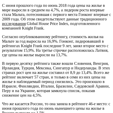
С июня прошлого года по июнь 2018 года цены на жилье в
мире выросли в среднем на 4,7%, а лидером роста впервые
стала Мальта, потеснившая с первого места Гонконг впервые с
2009
года. Об этом свидетельствуют данные традиционного
исследования
Global House Price Index, подготовленного
компанией Knight Frank.
Согласно опубликованному рейтингу, стоимость жилья на
Мальте за год выросла на 16,9%. Гонконг, лидировавший в
рейтингах Knight Frank последние 9 лет, занял второе место с
результатом 15,9%. На третье строчке расположилась Латвия,
где цены на жилье выросли на 13,7%.
В первую десятку рейтинга также вошли Словения, Венгрия,
Ирландия, Турция, Мексика, Сингапур и Нидерланды. В этих
странах рост цен на жилье составил от 8,9 до 13,4%. Всего же
рейтинг включает 57 стран, и только в семи из них цены на
жилье в наблюдаемый период снизились. Это произошло в
Израиле, Финляндии, Италии, Бразилии, Саудовской Аравии,
Перу и на Украине, которая замкнула список, показав
снижение цен на 4,5%.
Что же касается России, то она заняла в рейтинге 46-е место: с
июня прошлого года по июнь нынешнего цены на жилье в
России выросли на 1,5%.