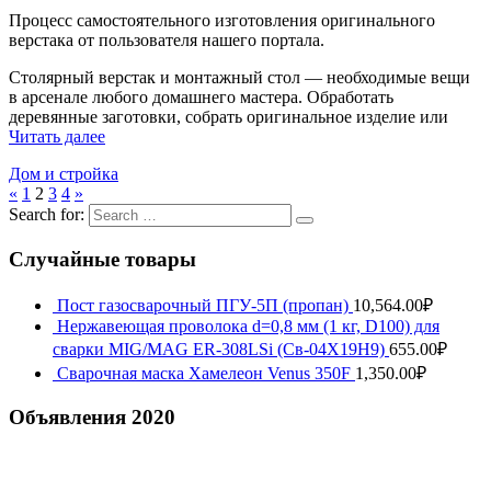
Процесс самостоятельного изготовления оригинального
верстака от пользователя нашего портала.
Столярный верстак и монтажный стол — необходимые вещи
в арсенале любого домашнего мастера. Обработать
деревянные заготовки, собрать оригинальное изделие или
Читать далее
Дом и стройка
«
1
2
3
4
»
Search for:
Случайные товары
Пост газосварочный ПГУ-5П (пропан)
10,564.00
₽
Нержавеющая проволока d=0,8 мм (1 кг, D100) для
сварки MIG/MAG ER-308LSi (Св-04Х19Н9)
655.00
₽
Сварочная маска Хамелеон Venus 350F
1,350.00
₽
Объявления 2020