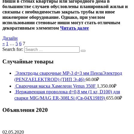
Ниши в стенах квартиры или загородного дома в
большинстве случаев обусловлены планировкой жилья и
связаны с необходимостью закрыть трубы или иное
инженерное оборудование. Однако, при умелом
использовании стеновые ниши могут стать отличным
декоративным элементом
Читать далее
Дизайн
«
1
…
5
6
7
Search for:
Случайные товары
Электроды сварочные МР-3 d=3 мм ПензаЭлектрод
(PENZAELEKTROD) (ТИП Э-46)
60.00
₽
Сварочная маска Хамелеон Venus 350F
1,350.00
₽
Нержавеющая проволока d=0,8 мм (1 кг, D100) для
сварки MIG/MAG ER-308LSi (Св-04Х19Н9)
655.00
₽
Объявления 2020
02.05.2020