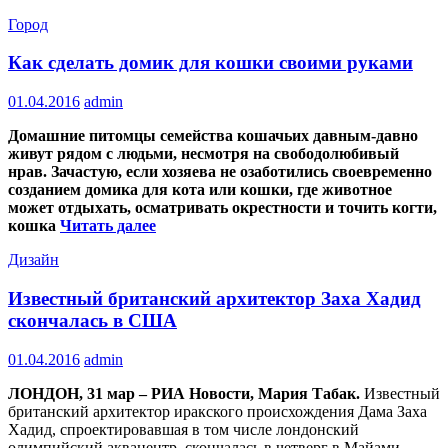
Город
Как сделать домик для кошки своими руками
01.04.2016
admin
Домашние питомцы семейства кошачьих давным-давно
живут рядом с людьми, несмотря на свободолюбивый
нрав. Зачастую, если хозяева не озаботились своевременно
созданием домика для кота или кошки, где животное
может отдыхать, осматривать окрестности и точить когти,
кошка
Читать далее
Дизайн
Известный британский архитектор Заха Хадид
скончалась в США
01.04.2016
admin
ЛОНДОН, 31 мар – РИА Новости, Мария Табак.
Известный
британский архитектор иракского происхождения Дама Заха
Хадид, спроектировавшая в том числе лондонский
олимпийский аквацентр, скончалась в четверг в Майами