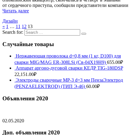
от сердечного приступа, сообщили представители компании
Читать далее
Дизайн
«
1
…
11
12
13
Search for:
Случайные товары
Нержавеющая проволока d=0,8 мм (1 кг, D100) для
сварки MIG/MAG ER-308LSi (Св-04Х19Н9)
655.00
₽
Аппарат аргоно-дуговой сварки КЕДР TIG-180DSP
22,151.00
₽
Электроды сварочные МР-3 d=3 мм ПензаЭлектрод
(PENZAELEKTROD) (ТИП Э-46)
60.00
₽
Объявления 2020
02.05.2020
Доп. объявления 2020