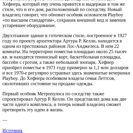
Хефнера, который ему очень нравится и выдержан в том же
стиле, что и его дом, расположенный по соседству. Новый
владелец говорит, что обновит особняк основателя Playboy
«по высшим стандартам», сохранив внешний вид и заменив
устаревшее оборудование.
Двухэтажное здание в готическом стиле, построенное в 1927
году по проекту архитектора Артура Р. Келли, находится в
одном из престижных районов Лос-Анджелеса. В нем 22
комнаты. На территории поместья площадью около 25 тысяч
кв. м находятся теннисный корт, баскетбольная площадка,
бассейн с гротом, а также небольшой зоопарк. Хефнер
приобрел поместье в 1971 году примерно за 1,1 млн долларов
и все 1970-е регулярно устраивал здесь знаменитые вечеринки
Playboy. До Хефнера особняком владела семья Леттсов,
сколотивших состояние на продаже одежды.
Первый особняк Метропулоса по соседству также
спроектировал Артур Р. Келли. Он представлял дома как две
части одного комплекса, и теперь новый владелец сможет
претворить эту идею в жизнь.
—
Источник