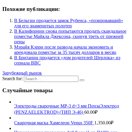
Похожие публикации:
В Бельгии продается замок Рубенса, «позировавший»
для его знаменитых полотен
В Калифорнии снова попытаются продать скандальное
поместье Майкла Джексона, скинув треть от прежней
цены
Мэрайя Кэрри после развода начала экономить и
арендовала поместье за 35 тысяч долларов в месяц
В Британии продается «дом родителей Шерлока» из
сериала ВВС
Зарубежный рынок
Search for:
Случайные товары
Электроды сварочные МР-3 d=3 мм ПензаЭлектрод
(PENZAELEKTROD) (ТИП Э-46)
60.00
₽
Сварочная маска Хамелеон Venus 350F
1,350.00
₽