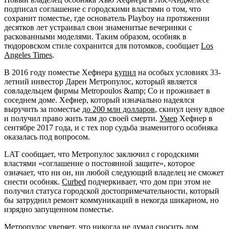
подписал соглашение с городскими властями о том, что
сохранит поместье, где основатель Playboy на протяжении
десятков лет устраивал свои знаменитые вечеринки с
раскованными моделями. Таким образом, особняк в
тюдоровском стиле сохранится для потомков, сообщает
Los
Angeles Times
.
В 2016 году поместье Хефнера
купил
на особых условиях 33-
летний инвестор Дарен Метропулос, который является
совладельцем фирмы Metropoulos &
amp; Co и проживает в
соседнем доме. Хефнер, который изначально надеялся
выручить за поместье
до 200 млн долларов
, скинул цену вдвое
и получил право жить там до своей смерти.
Умер
Хефнер в
сентябре 2017 года, и с тех пор судьба знаменитого особняка
оказалась под вопросом.
LAT сообщает, что Метропулос заключил с городскими
властями «соглашение о постоянной защите», которое
означает, что ни он, ни любой следующий владелец не сможет
снести особняк.
Curbed
подчеркивает, что дом при этом не
получил статуса городской достопримечательности, который
бы затруднил ремонт коммуникаций в некогда шикарном, но
изрядно запущенном поместье.
Метропулос уверяет, что никогда не думал сносить дом