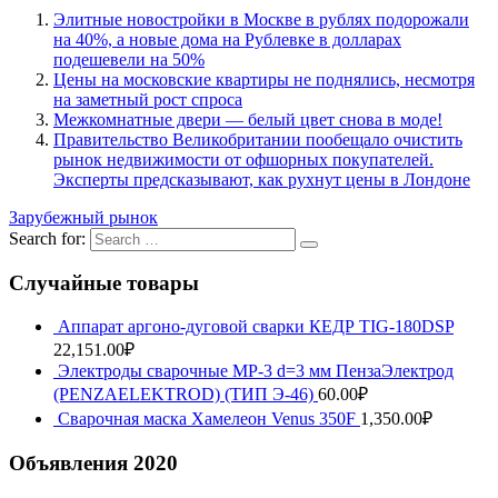
Элитные новостройки в Москве в рублях подорожали
на 40%, а новые дома на Рублевке в долларах
подешевели на 50%
Цены на московские квартиры не поднялись, несмотря
на заметный рост спроса
Межкомнатные двери — белый цвет снова в моде!
Правительство Великобритании пообещало очистить
рынок недвижимости от офшорных покупателей.
Эксперты предсказывают, как рухнут цены в Лондоне
Зарубежный рынок
Search for:
Случайные товары
Аппарат аргоно-дуговой сварки КЕДР TIG-180DSP
22,151.00
₽
Электроды сварочные МР-3 d=3 мм ПензаЭлектрод
(PENZAELEKTROD) (ТИП Э-46)
60.00
₽
Сварочная маска Хамелеон Venus 350F
1,350.00
₽
Объявления 2020