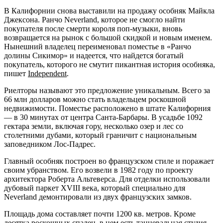
В Калифорнии снова выставили на продажу особняк Майкла
Джексона. Ранчо Neverland, которое не смогло найти
покупателя после смерти короля поп-музыки, вновь
возвращается на рынок с большой скидкой и новым именем.
Нынешний владелец переименовал поместье в «Ранчо
долины Сикимор» и надеется, что найдется богатый
покупатель, которого не смутит пикантная история особняка,
пишет
Independent
.
Риелторы называют это предложение уникальным. Всего за
66 млн долларов можно стать владельцем
роскошной
недвижимости. Поместье расположено в штате Калифорния
— в 30 минутах от центра Санта-Барбары. В усадьбе 1092
гектара земли, включая гору, несколько озер и лес со
столетними дубами, который граничит с национальным
заповедником Лос-Падрес.
Главный особняк построен во французском стиле и поражает
своим убранством. Его возвели в 1982 году по проекту
архитектора Роберта Альтеверса. Для отделки использовали
дубовый паркет XVIII века, который специально для
Neverland демонтировали из двух французских замков.
Площадь дома составляет почти 1200 кв. метров. Кроме
десятка роскошных спален, в нем есть танцевальная студия,