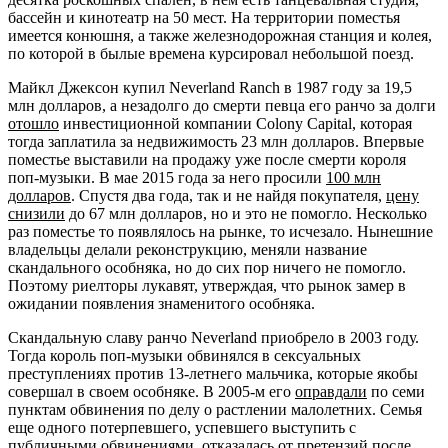
бассейн и кинотеатр на 50 мест. На территории поместья
имеется конюшня, а также железнодорожная станция и колея,
по которой в былые времена курсировал небольшой поезд.
Майкл Джексон купил Neverland Ranch в 1987 году за 19,5
млн долларов, а незадолго до смерти певца его ранчо за долги
отошло
инвестиционной компании Colony Capital, которая
тогда заплатила за недвижимость 23 млн долларов. Впервые
поместье выставили на продажу уже после смерти короля
поп-музыки. В мае 2015 года за него просили
100 млн
долларов
. Спустя два года, так и не найдя покупателя,
цену
снизили
до 67 млн долларов, но и это не помогло. Несколько
раз поместье то появлялось на рынке, то исчезало. Нынешние
владельцы делали реконструкцию, меняли название
скандального особняка, но до сих пор ничего не помогло.
Поэтому риелторы лукавят, утверждая, что рынок замер в
ожидании появления знаменитого особняка.
Скандальную славу ранчо Neverland приобрело в 2003 году.
Тогда король поп-музыки обвинялся в сексуальных
преступлениях против 13-летнего мальчика, которые якобы
совершал в своем особняке. В 2005-м его
оправдали
по семи
пунктам обвинения по делу о растлении малолетних. Семья
еще одного потерпевшего, успевшего выступить с
публичными обвинениями, отказалась от претензий после