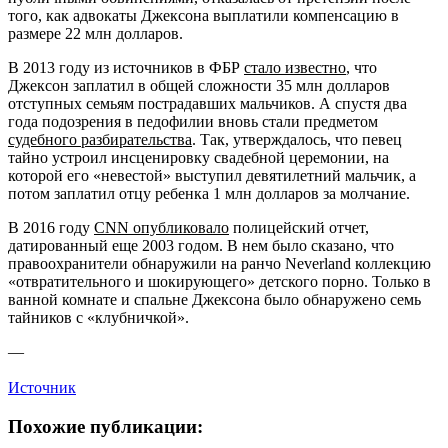
того, как адвокаты Джексона выплатили компенсацию в
размере 22 млн долларов.
В 2013 году из источников в ФБР
стало известно
, что
Джексон заплатил в общей сложности 35 млн долларов
отступных семьям пострадавших мальчиков. А спустя два
года подозрения в педофилии вновь стали предметом
судебного разбирательства
. Так, утверждалось, что певец
тайно устроил инсценировку свадебной церемонии, на
которой его «невестой» выступил девятилетний мальчик, а
потом заплатил отцу ребенка 1 млн долларов за молчание.
В 2016 году
CNN опубликовало
полицейский отчет,
датированный еще 2003 годом. В нем было сказано, что
правоохранители обнаружили на ранчо Neverland коллекцию
«отвратительного и шокирующего» детского порно. Только в
ванной комнате и спальне Джексона было обнаружено семь
тайников с «клубничкой».
—
Источник
Похожие публикации: