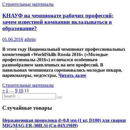
Строительные материалы
КНАУФ на чемпионате рабочих профессий:
зачем известной компании вкладываться в
образование?
01.06.2016
admin
В этом году Национальный чемпионат профессиональных
компетенций «
WorldSkills
Russia
2016» («Молодые
профессионалы-2016») отличался особенным
разнообразием заявленных на нем профессий. В
павильонах чемпионата соревновались молодые пекари,
парикмахеры, медсестры,
Читать далее
Строительные материалы
«
1
…
9
10
11
Search
for:
Случайные товары
Нержавеющая проволока d=0,8 мм (1 кг, D100) для сварки
MIG/MAG ER-308LSi (Св-04Х19Н9)