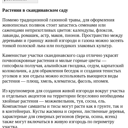
Растения в скандинавском саду
Помимо традиционной газонной травы, для оформления
живописных полянок стоит запастись семенами или
саженцами неприхотливых цветов: календулы, флоксов,
лаванды, ромашек, астр, маков, пионов. Пространство между
деревьями и границу живой изгороди и газона можно засеять
тонкой полоской льна или полудиких злаковых культур.
Каменистые участки скандинавского сада отлично украсят
почвопокровные растения и милые горные цветы —
гипсофила ползучая, альпийская гвоздика, седум, карпатский
колокольчик, а для обрамления беседок и создания тенистых
уголков и зон отдыха можно использовать вьющиеся виды
растения — плющ, хмель, клематисы, фасоль, ипомея.
Из крупномеров для создания живой изгороди вокруг участка
и отдельных акцентов на территории безусловно необходимы
хвойные растения — можжевельник, туя, сосна, ель.
Компактные самшиты и тисы могут расти как в грунте, так и
в контейнерах. Кусты жасмина и сирени, лиственные деревья,
характерные для северных регионов (береза, осина, ясень)
также могут включаться в живую изгородь по периметру
участка.