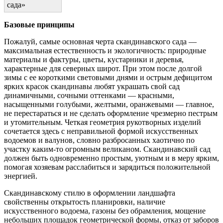
сада»
Базовые принципы
Пожалуй, самые основная черта скандинавского сада —
максимальная естественность и экологичность: природные
материалы и фактуры, цветы, кустарники и деревья,
характерные для северных широт. При этом после долгой
зимы с ее короткими световыми днями и острым дефицитом
ярких красок скандинавы любят украшать свой сад
динамичными, сочными оттенками — красными,
насыщенными голубыми, желтыми, оранжевыми — главное,
не перестараться и не сделать оформление чрезмерно пестрым
и утомительным. Четкая геометрия рукотворных изделий
сочетается здесь с неправильной формой искусственных
водоемов и валунов, словно разбросанных хаотично по
участку каким-то огромным великаном. Скандинавский сад
должен быть одновременно простым, уютным и в меру ярким,
помогая хозяевам расслабиться и зарядиться положительной
энергией.
Скандинавскому стилю в оформлении ландшафта
свойственны открытость планировки, наличие
искусственного водоема, газоны без обрамления, мощение
небольших площадок геометрической формы, отказ от заборов