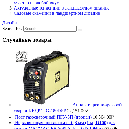
участка на любой вкус
Актуальные тенденции в ландшафтном дизайне
Садовые скамейки в ландшафтном дизайне
Дизайн
Search for:
Случайные товары
Аппарат аргоно-дуговой
сварки КЕДР TIG-180DSP
22,151.00
₽
Пост газосварочный ПГУ-5П (пропан)
10,564.00
₽
Нержавеющая проволока d=0,8 мм (1 кг, D100) для
сварки MIG/MAG ER-308LSi (Св-04Х19Н9)
655.00
₽