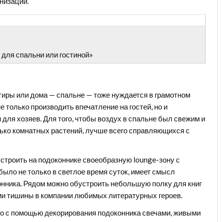
анизации.
 для спальни или гостиной»
тиры или дома — спальне — тоже нуждается в грамотном
 только производить впечатление на гостей, но и
для хозяев. Для того, чтобы воздух в спальне был свежим и
лько
комнатных растений
, лучше всего справляющихся с
устроить на подоконнике своеобразную
lounge-зону
с
ыло не только в светлое время суток, имеет смысл
нника. Рядом можно обустроить небольшую полку для книг
ми тишины в компании любимых литературных героев.
но с помощью декорирования подоконника
свечами, живыми