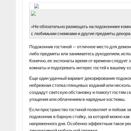
«Не обязательно размещать на подоконнике комн
с любимыми снимками и другие предметы декора
Подоконник гостиной — отличное место для
демон
либо предметы или занимаетесь рукоделием, испо
Конечно, ее экспонаты время от времени следует 
комнаты и подогревать интерес гостей к вашему х
Еще один удачный вариант декорирования подоко
небрежная стопка глянцевых изданий или нескольк
создадут светскую обстановку и помогут гостям с
угощения или облачением в нарядные костюмы.
Если пространство гостиной позволяет и пейзаж з
подоконник в
барную стойку
, за которой можно ка
напряженного дня. Особенно эффектным такое реш
декоративной мобильной тележке.