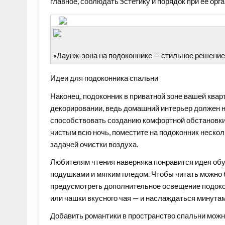
главное, соблюдать эстетику и порядок при ее орг
«Лаунж-зона на подоконнике — стильное решение
Идеи для подоконника спальни
Наконец, подоконник в приватной зоне вашей квар
декорировании, ведь домашний интерьер должен не
способствовать созданию комфортной обстановки 
чистым всю ночь, поместите на подоконник неско
задачей очистки воздуха.
Любителям чтения наверняка понравится идея об
подушками и мягким пледом. Чтобы читать можно б
предусмотреть дополнительное освещение подоко
или чашки вкусного чая — и наслаждаться минута
Добавить романтики в пространство спальни мож