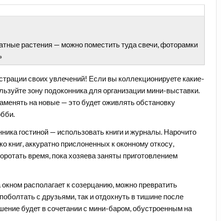
атные растения — можно поместить туда свечи, фоторамки
»
страции своих увлечений
! Если вы коллекционируете какие-
льзуйте зону подоконника для организации мини-выставки.
заменять на новые — это будет оживлять обстановку
обби.
нника гостиной — использовать
книги и журналы
. Нарочито
о книг, аккуратно прислоненных к оконному откосу,
коротать время, пока хозяева заняты приготовлением
а окном располагает к созерцанию, можно превратить
к поболтать с друзьями, так и отдохнуть в тишине после
ение будет в сочетании с мини-баром, обустроенным на