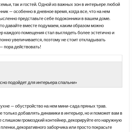
емьи, так и гостей. Одной из важных
зон в интерьере любой
нник — особенно в дневное время, когда все, что на нем
ысленно представьте себе подоконники в вашем доме.
, то давайте вместе подумаем, каким образом можно
ер каждого помещения стал выглядеть более эстетично и
лонно увеличивается, поэтому не стоит откладывать
— пора действовать!
сно подойдет для интерьера спальни»
кухне — обустройство на нем
мини-сада пряных трав
.
е только добавлять динамики в интерьер, но и поможет вам в
 слишком громоздкий контейнер, декорируйте его наружную
пленки, декоративного заборчика или просто покрасьте