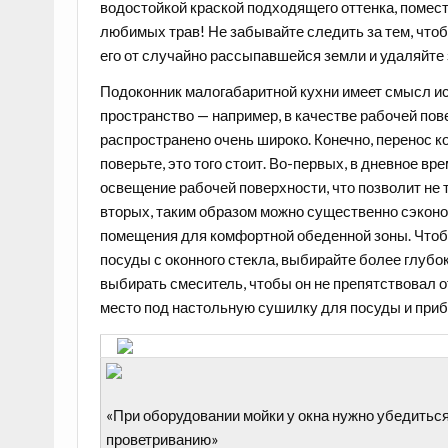
водостойкой краской подходящего оттенка, помест
любимых трав! Не забывайте следить за тем, что
его от случайно рассыпавшейся земли и удаляйте
Подоконник малогабаритной кухни имеет смысл и
пространство — например, в качестве
рабочей пов
распространено очень широко. Конечно, перенос к
поверьте, это того стоит. Во-первых, в дневное в
освещение рабочей поверхности, что позволит не т
вторых, таким образом можно существенно сэкон
помещения для комфортной обеденной зоны. Что
посуды с оконного стекла, выбирайте более глубо
выбирать смеситель, чтобы он не препятствовал 
место под настольную сушилку для посуды и приб
«При оборудовании мойки у окна нужно убедиться 
проветриванию»