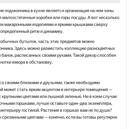
 подоконника в кухне является организация на нем
зоны
я малоэстетичные коробки или горы посуды. А вот несколько
или макаронными изделиями и яркими крышками сверху
у определенный ритм и динамику.
необычных бутылок
, часть этих предметов можно
онника. Здесь можно разместить коллекцию разноцветных
и банок, расписанных своими руками. Такой декор способен
нотки юмора в обстановку.
со своими близкими и друзьями, также необходимо
ой может стать ярким акцентом в интерьере помещения —
с крупными цветами или пышной зеленью. Ни в коем случае
точными горшками, лучше оставьте один-два экземпляра,
нтерьеру гостиной. Растения в горшках вам не по душе?
о срезанными цветами — конечно, если вы готовы регулярно