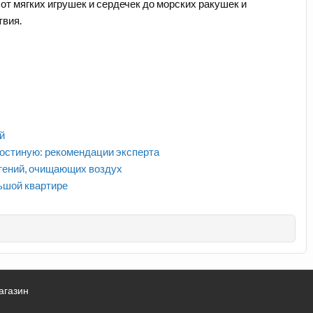
от мягких игрушек и сердечек до морских ракушек и
твия.
й
гостиную: рекомендации эксперта
стений, очищающих воздух
льшой квартире
агазин