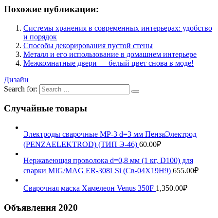
Похожие публикации:
Системы хранения в современных интерьерах: удобство
и порядок
Способы декорирования пустой стены
Металл и его использование в домашнем интерьере
Межкомнатные двери — белый цвет снова в моде!
Дизайн
Search for:
Случайные товары
Электроды сварочные МР-3 d=3 мм ПензаЭлектрод
(PENZAELEKTROD) (ТИП Э-46)
60.00
₽
Нержавеющая проволока d=0,8 мм (1 кг, D100) для
сварки MIG/MAG ER-308LSi (Св-04Х19Н9)
655.00
₽
Сварочная маска Хамелеон Venus 350F
1,350.00
₽
Объявления 2020