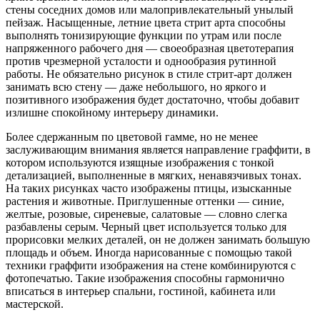
стены соседних домов или малопривлекательный унылый
пейзаж. Насыщенные, летние цвета стрит арта способны
выполнять тонизирующие функции по утрам или после
напряженного рабочего дня — своеобразная цветотерапия
против чрезмерной усталости и однообразия рутинной
работы. Не обязательно рисунок в стиле стрит-арт должен
занимать всю стену — даже небольшого, но яркого и
позитивного изображения будет достаточно, чтобы добавит
излишне спокойному интерьеру динамики.
Более сдержанным по цветовой гамме, но не менее
заслуживающим внимания является направление граффити, в
котором используются изящные изображения с тонкой
детализацией, выполненные в мягких, ненавязчивых тонах.
На таких рисунках часто изображены птицы, изысканные
растения и животные. Приглушенные оттенки — синие,
желтые, розовые, сиреневые, салатовые — словно слегка
разбавлены серым. Черный цвет используется только для
прорисовки мелких деталей, он не должен занимать большую
площадь и объем. Иногда нарисованные с помощью такой
техники граффити изображения на стене комбинируются с
фотопечатью. Такие изображения способны гармонично
вписаться в интерьер спальни, гостиной, кабинета или
мастерской.