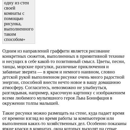
одну из стен
своей
комнаты с
помощью
рисунка,
выполненного
таким
способом»
Одним из направлений граффити является рисование
конкретных сюжетов, выполненных в примитивной технике
и несущих в себе какой-то позитивный смысл. Цветы, песни,
танцы, морские прогулки, различные приключения и
забавные зверята — в ярком и немного наивном, словно
детской рукой выполненном рисунке очень много радостной
энергии, способной внести нечто новое в вашу домашнюю
атмосферу. Согласитесь, невозможно не улыбнуться,
разглядывая, например, красочную картинку с изображением
всеми любимого мультяшного героя Льва Бонифация в
окружении толпы малышей.
Такие рисунки можно размещать на стене, куда падает время
от времени взгляд во время работы за компьютером или
выполнения каких-то хозяйственных дел. Особенно показаны
яркие краски в комнатах, окна которых выходят на серые