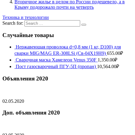
Вторичное жилье в целом по России подешевело, а в
Крыму подорожало почти на четверть
Техника и технологии
Search for:
Случайные товары
Нержавеющая проволока d=0,8 мм (1 кг, D100) для
сварки MIG/MAG ER-308LSi (Св-04Х19Н9)
655.00
₽
Сварочная маска Хамелеон Venus 350F
1,350.00
₽
Пост газосварочный ПГУ-5П (пропан)
10,564.00
₽
Объявления 2020
02.05.2020
Доп. объявления 2020