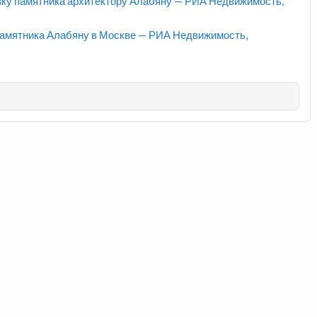
ку памятника архитектору Алабяну — РИА Недвижимость,
памятника Алабяну в Москве — РИА Недвижимость,