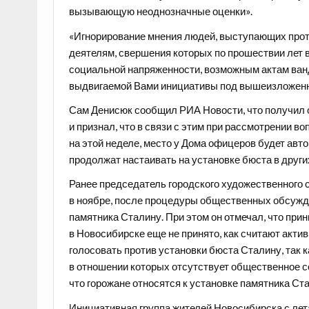
вызывающую неоднозначные оценки».
«Игнорирование мнения людей, выступающих про
деятелям, свершения которых по прошествии лет 
социальной напряженности, возможным актам ван
выдвигаемой Вами инициативы под вышеизложенны
Сам Денисюк сообщил РИА Новости, что получил 
и признал, что в связи с этим при рассмотрении 
на этой неделе, место у Дома офицеров будет авт
продолжат настаивать на установке бюста в други
Ранее председатель городского художественного 
в ноябре, после процедуры общественных обсужден
памятника Сталину. При этом он отмечал, что пр
в Новосибирске еще не принято, как считают актив
голосовать против установки бюста Сталину, так к
в отношении которых отсутствует общественное с
что горожане относятся к установке памятника С
Инициативная группа жителей Новосибирска с лета