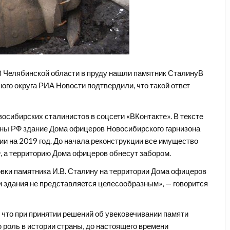
В Челябинской области в пруду нашли памятник СталинуВ
ого округа РИА Новости подтвердили, что такой ответ
осибирских сталинистов в соцсети «ВКонтакте». В тексте
оны РФ здание Дома офицеров Новосибирского гарнизона
ии на 2019 год. До начала реконструкции все имущество
, а территорию Дома офицеров обнесут забором.
вки памятника И.В. Сталину на территории Дома офицеров
 здания не представляется целесообразным», — говорится
, что при принятии решений об увековечивании памяти
 роль в истории страны, до настоящего времени