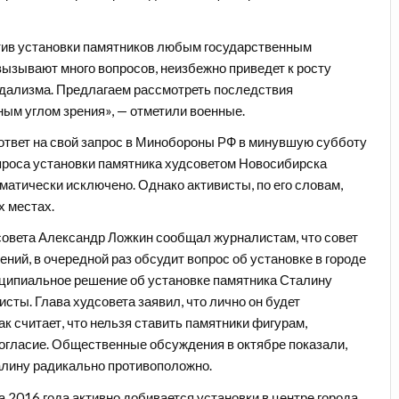
тив установки памятников любым государственным
вызывают много вопросов, неизбежно приведет к росту
дализма. Предлагаем рассмотреть последствия
м углом зрения», — отметили военные.
ответ на свой запрос в Минобороны РФ в минувшую субботу
вопроса установки памятника худсоветом Новосибирска
оматически исключено. Однако активисты, по его словам,
х местах.
совета Александр Ложкин сообщал журналистам, что совет
ий, в очередной раз обсудит вопрос об установке в городе
инципиальное решение об установке памятника Сталину
исты. Глава худсовета заявил, что лично он будет
ак считает, что нельзя ставить памятники фигурам,
огласие. Общественные обсуждения в октябре показали,
талину радикально противоположно.
 2016 года активно добивается установки в центре города