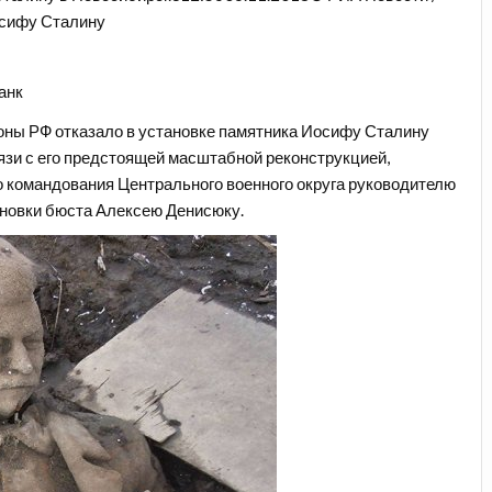
осифу Сталину
анк
ны РФ отказало в установке памятника Иосифу Сталину
язи с его предстоящей масштабной реконструкцией,
о командования Центрального военного округа рук
оводителю
ановки бюста Алексею Денисюку.