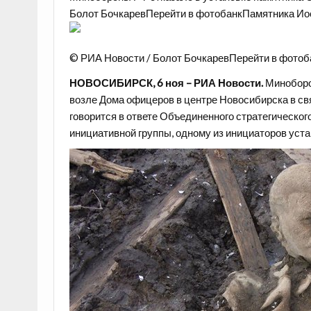
Болот БочкаревПерейти в фотобанкПамятника И
© РИА Новости / Болот БочкаревПерейти в фотоб
НОВОСИБИРСК, 6 ноя – РИА Новости.
Миноборо
возле Дома офицеров в центре Новосибирска в св
говорится в ответе Объединенного стратегическог
инициативной группы, одному из инициаторов уст